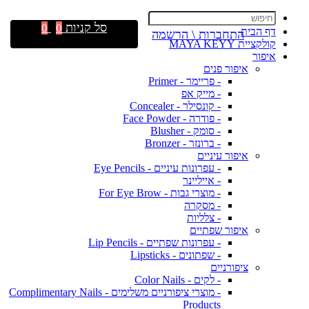
סל קניות
0
0
דף הבית
התחברות \ הרשמה
קולקציית MAYA KEYY
איפור
איפור פנים
- פריימר - Primer
- מייק אפ
- קונסילר - Concealer
- פודרה - Face Powder
- סומק - Blusher
- ברונזר - Bronzer
איפור עיניים
- עפרונות עיניים - Eye Pencils
- אייליינר
- מוצרי גבות - For Eye Brow
- מסקרה
- צלליות
איפור שפתיים
- עפרונות שפתיים - Lip Pencils
- שפתונים - Lipsticks
ציפורניים
- לקים - Color Nails
- מוצרי ציפורניים משלימים - Complimentary Nails
Products