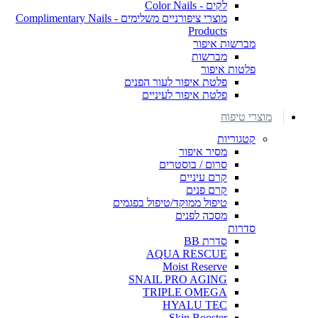
לקים - Color Nails
מוצרי ציפורניים משלימים - Complimentary Nails
Products
מברשות איפור
מברשות
פלטות איפור
פלטת איפור לעור הפנים
פלטת איפור לעיניים
מוצרי טיפוח
קטגוריות
מסיר איפור
סרום / בוסטרים
קרם עיניים
קרם פנים
טיפול ממוקד/טיפול בפגמים
מסכה לפנים
סדרות
סדרת BB
AQUA RESCUE
Moist Reserve
SNAIL PRO AGING
TRIPLE OMEGA
HYALU TEC
Skin Booster