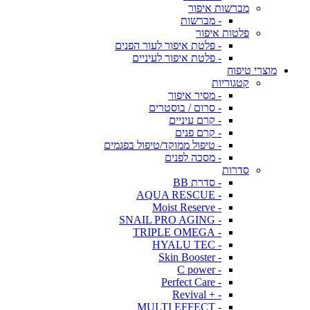
מברשות איפור
- מברשות
פלטות איפור
- פלטת איפור לעור הפנים
- פלטת איפור לעיניים
מוצרי טיפוח
קטגוריות
- מסיר איפור
- סרום / בוסטרים
- קרם עיניים
- קרם פנים
- טיפול ממוקד/טיפול בפגמים
- מסכה לפנים
סדרות
- סדרת BB
- AQUA RESCUE
- Moist Reserve
- SNAIL PRO AGING
- TRIPLE OMEGA
- HYALU TEC
- Skin Booster
- C power
- Perfect Care
- + Revival
- MULTI EFFECT