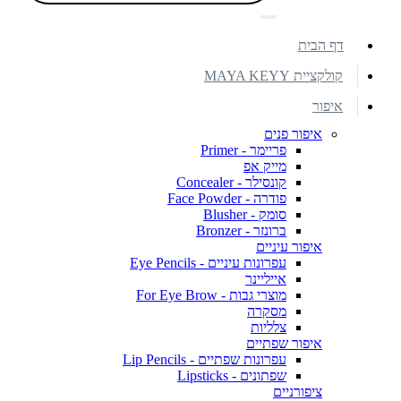
דף הבית
קולקציית MAYA KEYY
איפור
איפור פנים
פריימר - Primer
מייק אפ
קונסילר - Concealer
פודרה - Face Powder
סומק - Blusher
ברונזר - Bronzer
איפור עיניים
עפרונות עיניים - Eye Pencils
אייליינר
מוצרי גבות - For Eye Brow
מסקרה
צלליות
איפור שפתיים
עפרונות שפתיים - Lip Pencils
שפתונים - Lipsticks
ציפורניים