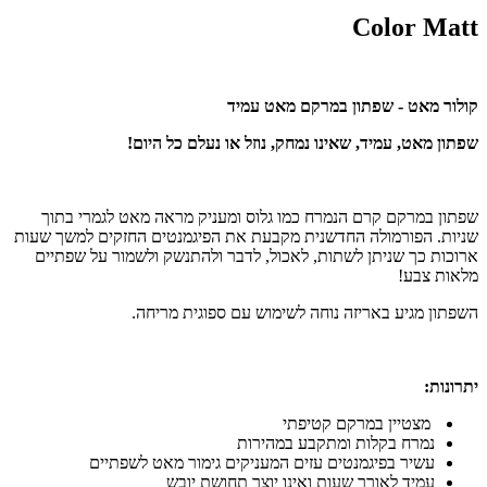
Color Matt
קולור מאט - שפתון במרקם מאט עמיד
שפתון מאט, עמיד, שאינו נמחק, נוזל או נעלם כל היום!
שפתון במרקם קרם הנמרח כמו גלוס ומעניק מראה מאט לגמרי בתוך
שניות. הפורמולה החדשנית מקבעת את הפיגמנטים החזקים למשך שעות
ארוכות כך שניתן לשתות, לאכול, לדבר ולהתנשק ולשמור על שפתיים
מלאות צבע!
השפתון מגיע באריזה נוחה לשימוש עם ספוגית מריחה.
יתרונות:
מצטיין במרקם קטיפתי
נמרח בקלות ומתקבע במהירות
עשיר בפיגמנטים עזים המעניקים גימור מאט לשפתיים
עמיד לאורך שעות ואינו יוצר תחושת יובש