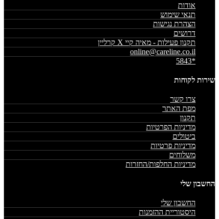
אודות
תנאי שימוש
הצהרת נגישות
דרושים
תקנון פעילות - מאיה קיי X קרליין
online@careline.co.il
*5843
שירות לקוחות
צרו קשר
מפת האתר
תקנון
מדיניות הפרטיות
ביטולים
מדיניות פרטיות
משלוחים
מדיניות החלפות/החזרות
החשבון שלי
החשבון שלי
היסטוריית ההזמנות