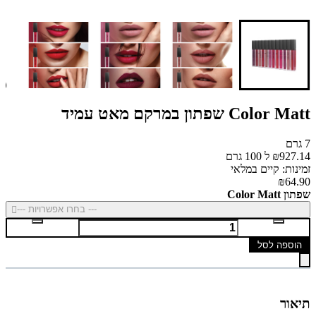
Color Matt שפתון במרקם מאט עמיד
7 גרם
₪927.14 ל 100 גרם
זמינות: קיים במלאי
₪64.90
שפתון Color Matt
--- בחרו אפשרויות ---
הוספה לסל
תיאור