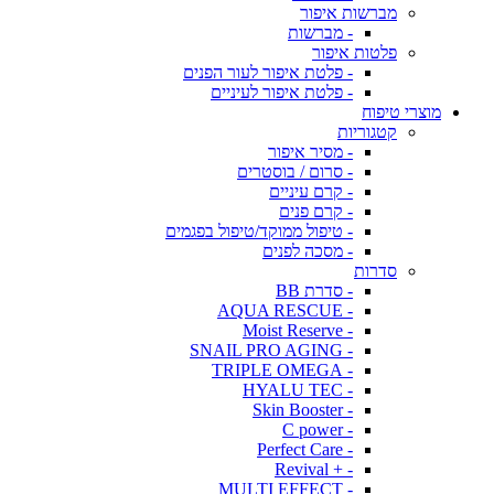
מברשות איפור
- מברשות
פלטות איפור
- פלטת איפור לעור הפנים
- פלטת איפור לעיניים
מוצרי טיפוח
קטגוריות
- מסיר איפור
- סרום / בוסטרים
- קרם עיניים
- קרם פנים
- טיפול ממוקד/טיפול בפגמים
- מסכה לפנים
סדרות
- סדרת BB
- AQUA RESCUE
- Moist Reserve
- SNAIL PRO AGING
- TRIPLE OMEGA
- HYALU TEC
- Skin Booster
- C power
- Perfect Care
- + Revival
- MULTI EFFECT