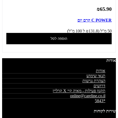
₪65.90
C POWER קרם יום
50 מ"ל (₪131.8 ל 100 מ"ל)
הוספה לסל
אודות
אודות
תנאי שימוש
הצהרת נגישות
דרושים
תקנון פעילות - מאיה קיי X קרליין
online@careline.co.il
*5843
שירות לקוחות