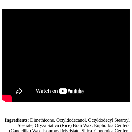
Ingredients:
Dimethicone, Octyldodecanol, Octyldodecyl Stearoyl
Stearate, Oryza Sativa (Rice) Bran Wax, Euphorbia Cerifera
(Candelilla) Wax, Isopropyl Myristate, Silica, Copernica Cerifera