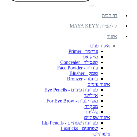
דף הבית
קולקציית MAYA KEYY
איפור
איפור פנים
פריימר - Primer
מייק אפ
קונסילר - Concealer
פודרה - Face Powder
סומק - Blusher
ברונזר - Bronzer
איפור עיניים
עפרונות עיניים - Eye Pencils
אייליינר
מוצרי גבות - For Eye Brow
מסקרה
צלליות
איפור שפתיים
עפרונות שפתיים - Lip Pencils
שפתונים - Lipsticks
ציפורניים