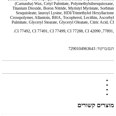
(Carnauba) Wax, Cetyl Palmitate, Polymethylsilsesquioxane,
Titanium Dioxide, Boron Nitride, Myristyl Myristate, Sorbitan
Sesquioleate, lauroyl Lysine, HDI/Trimethylol Hexyllactone
Crosspolymer, Allantoin, BHA, Tocopherol, Lecithin, Ascorbyl
Palmitate, Glyceryl Stearate, Glyceryl Oleatate, Citric Acid, CI
,77891, CI 77492, CI 77491, CI 77499, CI 77288, CI 42090.
דגם/ברקוד: 7290104963643
מוצרים קשורים