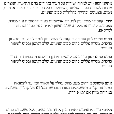
מתקני הגוון -
יש למרוח ישירות על העור באזורים בהם תתי-גוון, הנוצרים
מתחת לשכבת העור העליונה, משתקפים על הפנים ויוצרים אזור אדמדם,
נימים, פצעונים וכהויות כחלחלות סביב העיניים.
ירוק:
קונסילר מתקן גוון לניטרול אדמומיות בעור. להסוואת עור מגורה,
פצעונים, קופרוז או צלקות. שלב ראשון למריחה על העור ומתחת
למייקאפ.
כתום בהיר:
לגוון עור בהיר. קונסילר מתקן גוון לנטרול כהויות ותת-גוון
כחלחל. מסווה צללים כהים סביב העיניים. שלב ראשון ובסיס לאיפור
העיניים.
כתום כהה:
לגוון עור כהה. קונסילר מתקן גוון לנטרול כהויות ותת-גוון
כחלחל. מסווה צללים כהים סביב העיניים. שלב ראשון ובסיס לאיפור
העיניים.
אופן שימוש:
מורחים מעט מהקונסילר על האזור המיועד להסוואה
בטפיחות קלות, מטשטשים בעזרת מברשת מס' 01 של קרליין. משלימים
במריחת מייק-אפ ו/או פודרה.
מאחדי גוון -
מתאימים ליצירת גוון אחיד של הפנים, ללא משטחים כהים