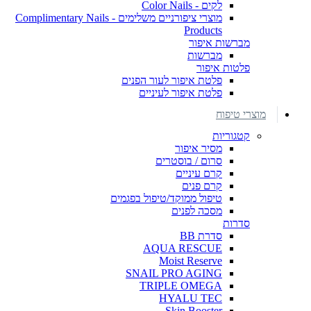
לקים - Color Nails
מוצרי ציפורניים משלימים - Complimentary Nails
Products
מברשות איפור
מברשות
פלטות איפור
פלטת איפור לעור הפנים
פלטת איפור לעיניים
מוצרי טיפוח
קטגוריות
מסיר איפור
סרום / בוסטרים
קרם עיניים
קרם פנים
טיפול ממוקד/טיפול בפגמים
מסכה לפנים
סדרות
סדרת BB
AQUA RESCUE
Moist Reserve
SNAIL PRO AGING
TRIPLE OMEGA
HYALU TEC
Skin Booster