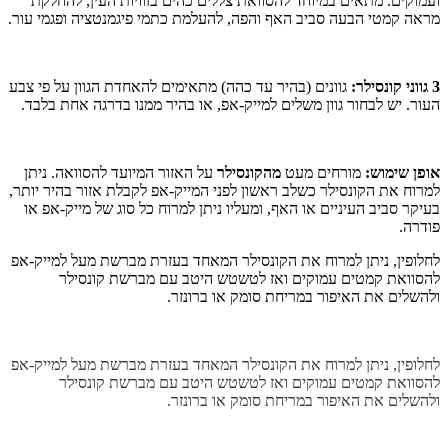
ועמוקים. מתאים במיוחד להסוואת צללים כהים בזוויות העין, להחלקת
מראה קמטי הבעה סביב האף והפה, להעלמת כתמי פיגמנטציה ופגמי עור.
3 גווני קונסילר:
גוונים (בהיר עד כהה) מתאימים להאחדת הגוון על פי צבע
העור. יש לבחור גוון משלים למייק-אפ, או בהיר ממנו בדרגה אחת בלבד.
אופן שימוש:
מורחים מעט
מהקונסילר
על האזור המיועד להסוואה. ניתן
למרוח את הקונסילר כשלב ראשון לפני המייק-אפ לקבלת אזור בהיר יותר,
בעיקר סביב העיניים או האף, ומעליו ניתן למרוח כל סוג של מייק-אפ או
פודרה.
לחלופין, ניתן למרוח את הקונסילר המאחד בעזרת מברשת מעל למייק-אפ
להסוואת קמטים עמוקים ואז לטשטש היטב עם מברשת קונסילר
ולהשלים את האיפור במריחת סומק או ברונזר.
לחלופין, ניתן למרוח את הקונסילר המאחד בעזרת מברשת מעל למייק-אפ
להסוואת קמטים עמוקים ואז לטשטש היטב עם מברשת קונסילר
ולהשלים את האיפור במריחת סומק או ברונזר.