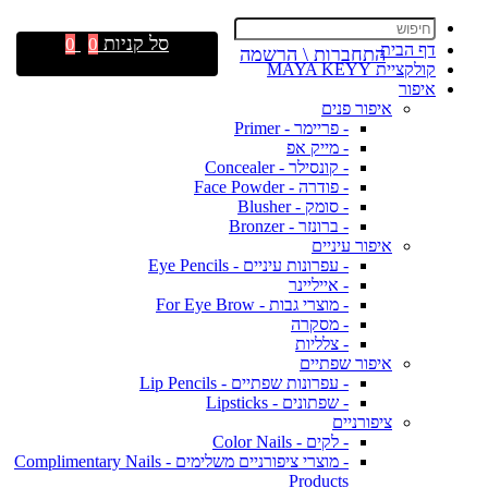
סל קניות
0
0
דף הבית
התחברות \ הרשמה
קולקציית MAYA KEYY
איפור
איפור פנים
- פריימר - Primer
- מייק אפ
- קונסילר - Concealer
- פודרה - Face Powder
- סומק - Blusher
- ברונזר - Bronzer
איפור עיניים
- עפרונות עיניים - Eye Pencils
- אייליינר
- מוצרי גבות - For Eye Brow
- מסקרה
- צלליות
איפור שפתיים
- עפרונות שפתיים - Lip Pencils
- שפתונים - Lipsticks
ציפורניים
- לקים - Color Nails
- מוצרי ציפורניים משלימים - Complimentary Nails
Products