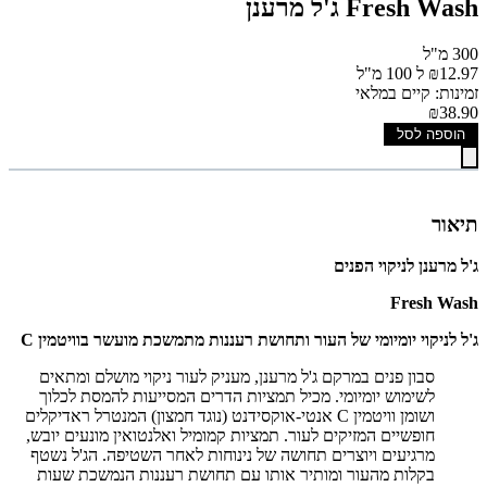
Fresh Wash ג'ל מרענן
300 מ"ל
₪12.97 ל 100 מ"ל
זמינות: קיים במלאי
₪38.90
הוספה לסל
תיאור
ג'ל מרענן לניקוי הפנים
Fresh Wash
ג'ל לניקוי יומיומי של העור ותחושת רעננות מתמשכת מועשר בוויטמין C
סבון פנים במרקם ג'ל מרענן, מעניק לעור ניקוי מושלם ומתאים
לשימוש יומיומי. מכיל תמציות הדרים המסייעות להמסת לכלוך
ושומן וויטמין C אנטי-אוקסידנט (נוגד חמצון) המנטרל ראדיקלים
חופשיים המזיקים לעור. תמציות קמומיל ואלנטואין מונעים יובש,
מרגיעים ויוצרים תחושה של נינוחות לאחר השטיפה. הג'ל נשטף
בקלות מהעור ומותיר אותו עם תחושת רעננות הנמשכת שעות