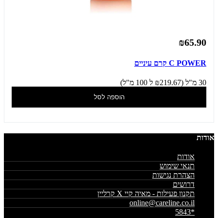
₪65.90
C POWER קרם עיניים
30 מ"ל (₪219.67 ל 100 מ"ל)
הוספה לסל
אודות
אודות
תנאי שימוש
הצהרת נגישות
דרושים
תקנון פעילות - מאיה קיי X קרליין
online@careline.co.il
*5843