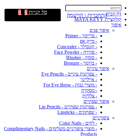
סל קניות
0
0
דף הבית
התחברות \ הרשמה
קולקציית MAYA KEYY
איפור
איפור פנים
- פריימר - Primer
- מייק אפ
- קונסילר - Concealer
- פודרה - Face Powder
- סומק - Blusher
- ברונזר - Bronzer
איפור עיניים
- עפרונות עיניים - Eye Pencils
- אייליינר
- מוצרי גבות - For Eye Brow
- מסקרה
- צלליות
איפור שפתיים
- עפרונות שפתיים - Lip Pencils
- שפתונים - Lipsticks
ציפורניים
- לקים - Color Nails
- מוצרי ציפורניים משלימים - Complimentary Nails
Products