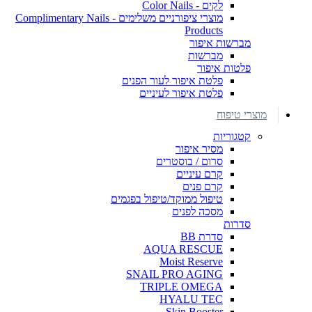
לקים - Color Nails
מוצרי ציפורניים משלימים - Complimentary Nails
Products
מברשות איפור
מברשות
פלטות איפור
פלטת איפור לעור הפנים
פלטת איפור לעיניים
מוצרי טיפוח
קטגוריות
מסיר איפור
סרום / בוסטרים
קרם עיניים
קרם פנים
טיפול ממוקד/טיפול בפגמים
מסכה לפנים
סדרות
סדרת BB
AQUA RESCUE
Moist Reserve
SNAIL PRO AGING
TRIPLE OMEGA
HYALU TEC
Skin Booster