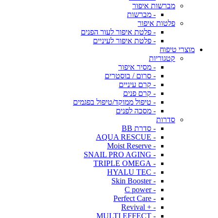
מברשות איפור
- מברשות
פלטות איפור
- פלטת איפור לעור הפנים
- פלטת איפור לעיניים
מוצרי טיפוח
קטגוריות
- מסיר איפור
- סרום / בוסטרים
- קרם עיניים
- קרם פנים
- טיפול ממוקד/טיפול בפגמים
- מסכה לפנים
סדרות
- סדרת BB
- AQUA RESCUE
- Moist Reserve
- SNAIL PRO AGING
- TRIPLE OMEGA
- HYALU TEC
- Skin Booster
- C power
- Perfect Care
- + Revival
- MULTI EFFECT