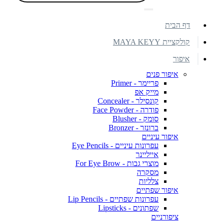
דף הבית
קולקציית MAYA KEYY
איפור
איפור פנים
פריימר - Primer
מייק אפ
קונסילר - Concealer
פודרה - Face Powder
סומק - Blusher
ברונזר - Bronzer
איפור עיניים
עפרונות עיניים - Eye Pencils
אייליינר
מוצרי גבות - For Eye Brow
מסקרה
צלליות
איפור שפתיים
עפרונות שפתיים - Lip Pencils
שפתונים - Lipsticks
ציפורניים