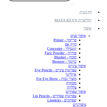
דף הבית
קולקציית MAYA KEYY
איפור
איפור פנים
פריימר - Primer
מייק אפ
קונסילר - Concealer
פודרה - Face Powder
סומק - Blusher
ברונזר - Bronzer
איפור עיניים
עפרונות עיניים - Eye Pencils
אייליינר
מוצרי גבות - For Eye Brow
מסקרה
צלליות
איפור שפתיים
עפרונות שפתיים - Lip Pencils
שפתונים - Lipsticks
ציפורניים