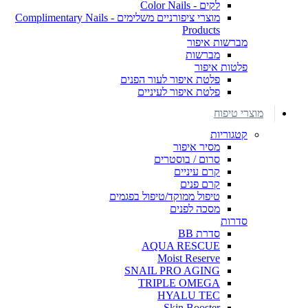
לקים - Color Nails
מוצרי ציפורניים משלימים - Complimentary Nails
Products
מברשות איפור
מברשות
פלטות איפור
פלטת איפור לעור הפנים
פלטת איפור לעיניים
מוצרי טיפוח
קטגוריות
מסיר איפור
סרום / בוסטרים
קרם עיניים
קרם פנים
טיפול ממוקד/טיפול בפגמים
מסכה לפנים
סדרות
סדרת BB
AQUA RESCUE
Moist Reserve
SNAIL PRO AGING
TRIPLE OMEGA
HYALU TEC
Skin Booster