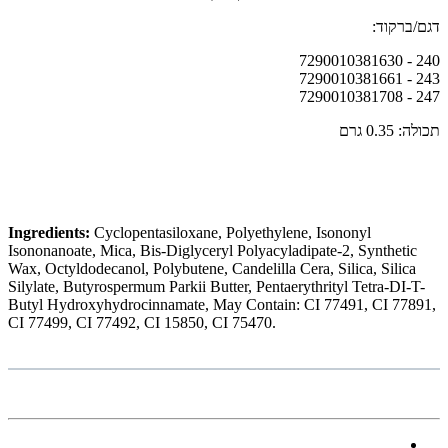
דגם/ברקוד:
240 - 7290010381630
243 - 7290010381661
247 - 7290010381708
תכולה: 0.35 גרם
Ingredients:
Cyclopentasiloxane, Polyethylene, Isononyl
Isononanoate, Mica, Bis-Diglyceryl Polyacyladipate-2, Synthetic
Wax, Octyldodecanol, Polybutene, Candelilla Cera, Silica, Silica
Silylate, Butyrospermum Parkii Butter, Pentaerythrityl Tetra-DI-T-
Butyl Hydroxyhydrocinnamate, May Contain: CI 77491, CI 77891,
CI 77499, CI 77492, CI 15850, CI 75470.