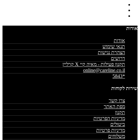
אודות
אודות
תנאי שימוש
הצהרת נגישות
דרושים
תקנון פעילות - מאיה קיי X קרליין
online@careline.co.il
*5843
שירות לקוחות
צרו קשר
מפת האתר
תקנון
מדיניות הפרטיות
ביטולים
מדיניות פרטיות
משלוחים