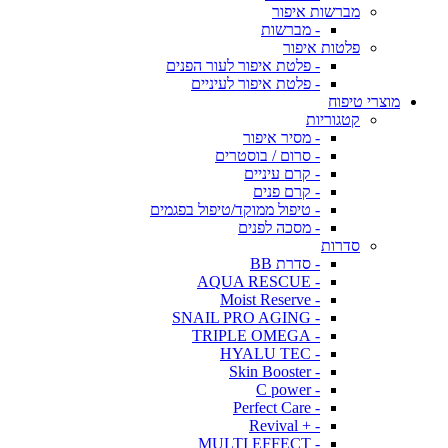
מברשות איפור
- מברשות
פלטות איפור
- פלטת איפור לעור הפנים
- פלטת איפור לעיניים
מוצרי טיפוח
קטגוריות
- מסיר איפור
- סרום / בוסטרים
- קרם עיניים
- קרם פנים
- טיפול ממוקד/טיפול בפגמים
- מסכה לפנים
סדרות
- סדרת BB
- AQUA RESCUE
- Moist Reserve
- SNAIL PRO AGING
- TRIPLE OMEGA
- HYALU TEC
- Skin Booster
- C power
- Perfect Care
- + Revival
- MULTI EFFECT