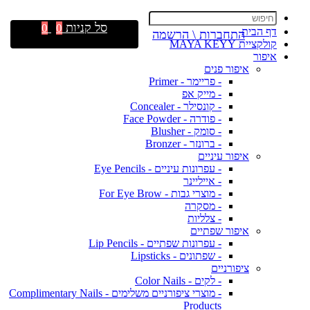
סל קניות
0
0
דף הבית
התחברות \ הרשמה
קולקציית MAYA KEYY
איפור
איפור פנים
- פריימר - Primer
- מייק אפ
- קונסילר - Concealer
- פודרה - Face Powder
- סומק - Blusher
- ברונזר - Bronzer
איפור עיניים
- עפרונות עיניים - Eye Pencils
- אייליינר
- מוצרי גבות - For Eye Brow
- מסקרה
- צלליות
איפור שפתיים
- עפרונות שפתיים - Lip Pencils
- שפתונים - Lipsticks
ציפורניים
- לקים - Color Nails
- מוצרי ציפורניים משלימים - Complimentary Nails
Products