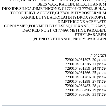
BEES WAX, KAOLIN, MICA,TITANIUM
DIOXIDE,SILICA,DIMETHICONE, CI 77007,CI 77742, ,B.H.A,
TOCOPHERYL ACETATE,CI 77491,BUTYROSPERMUM
PARKII, BUTYL ACRYLATE/HYDROXYPROPYL
DIMETHICONE ACRYLATE
COPOLYMER,POLYMETHYLSILSESQUIOXANE, CI 77492,
D&C RED NO 21, CI 77499. METHYL PARABEN,
ETHYLPARABEN
,PHENOXYETHANOL,PROPYLPARABEN.
דגם/ברקוד:
שפתון 20 -7290104961397
שפתון 21 -7290104961328
שפתון 24 -7290104961359
שפתון 25 -7290104961366
שפתון 26 -7290104961281
שפתון 27 -7290104961298
שפתון 28 -7290104963483
שפתון 29 -7290104963490
שפתון 31 -7290104963636