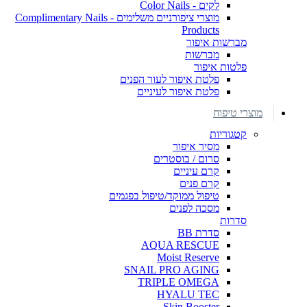
לקים - Color Nails
מוצרי ציפורניים משלימים - Complimentary Nails
Products
מברשות איפור
מברשות
פלטות איפור
פלטת איפור לעור הפנים
פלטת איפור לעיניים
מוצרי טיפוח
קטגוריות
מסיר איפור
סרום / בוסטרים
קרם עיניים
קרם פנים
טיפול ממוקד/טיפול בפגמים
מסכה לפנים
סדרות
סדרת BB
AQUA RESCUE
Moist Reserve
SNAIL PRO AGING
TRIPLE OMEGA
HYALU TEC
Skin Booster