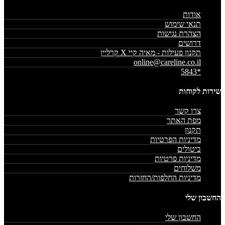
אודות
תנאי שימוש
הצהרת נגישות
דרושים
תקנון פעילות - מאיה קיי X קרליין
online@careline.co.il
*5843
שירות לקוחות
צרו קשר
מפת האתר
תקנון
מדיניות הפרטיות
ביטולים
מדיניות פרטיות
משלוחים
מדיניות החלפות/החזרות
החשבון שלי
החשבון שלי