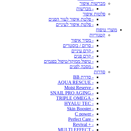
מברשות איפור
- מברשות
פלטות איפור
- פלטת איפור לעור הפנים
- פלטת איפור לעיניים
מוצרי טיפוח
קטגוריות
- מסיר איפור
- סרום / בוסטרים
- קרם עיניים
- קרם פנים
- טיפול ממוקד/טיפול בפגמים
- מסכה לפנים
סדרות
- סדרת BB
- AQUA RESCUE
- Moist Reserve
- SNAIL PRO AGING
- TRIPLE OMEGA
- HYALU TEC
- Skin Booster
- C power
- Perfect Care
- + Revival
- MULTI EFFECT