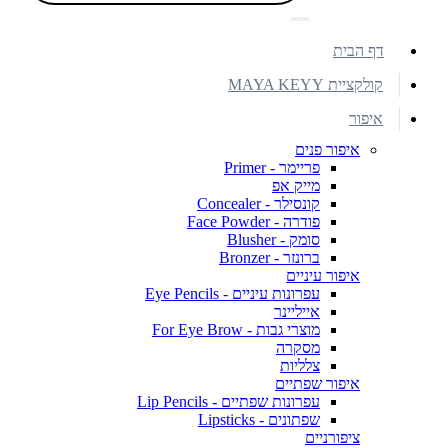
דף הבית
קולקציית MAYA KEYY
איפור
איפור פנים
פריימר - Primer
מייק אפ
קונסילר - Concealer
פודרה - Face Powder
סומק - Blusher
ברונזר - Bronzer
איפור עיניים
עפרונות עיניים - Eye Pencils
אייליינר
מוצרי גבות - For Eye Brow
מסקרה
צלליות
איפור שפתיים
עפרונות שפתיים - Lip Pencils
שפתונים - Lipsticks
ציפורניים