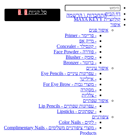
סל קניות
0
0
דף הבית
התחברות \ הרשמה
קולקציית MAYA KEYY
איפור
איפור פנים
- פריימר - Primer
- מייק אפ
- קונסילר - Concealer
- פודרה - Face Powder
- סומק - Blusher
- ברונזר - Bronzer
איפור עיניים
- עפרונות עיניים - Eye Pencils
- אייליינר
- מוצרי גבות - For Eye Brow
- מסקרה
- צלליות
איפור שפתיים
- עפרונות שפתיים - Lip Pencils
- שפתונים - Lipsticks
ציפורניים
- לקים - Color Nails
- מוצרי ציפורניים משלימים - Complimentary Nails
Products