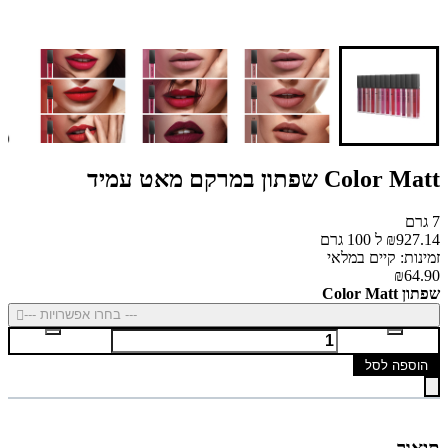
Color Matt שפתון במרקם מאט עמיד
7 גרם
₪927.14 ל 100 גרם
זמינות: קיים במלאי
₪64.90
שפתון Color Matt
--- בחרו אפשרויות ---
הוספה לסל