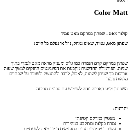
תיאור
Color Matt
קולור מאט - שפתון במרקם מאט עמיד
שפתון מאט, עמיד, שאינו נמחק, נוזל או נעלם כל היום!
שפתון במרקם קרם הנמרח כמו גלוס ומעניק מראה מאט לגמרי בתוך
שניות. הפורמולה החדשנית מקבעת את הפיגמנטים החזקים למשך שעות
ארוכות כך שניתן לשתות, לאכול, לדבר ולהתנשק ולשמור על שפתיים
מלאות צבע!
השפתון מגיע באריזה נוחה לשימוש עם ספוגית מריחה.
יתרונות:
מצטיין במרקם קטיפתי
נמרח בקלות ומתקבע במהירות
עשיר בפיגמנטים עזים המעניקים גימור מאט לשפתיים