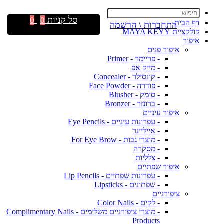
סל קניות
0
0
דף הבית
התחברות \ הרשמה
קולקציית MAYA KEYY
איפור
איפור פנים
- פריימר - Primer
- מייק אפ
- קונסילר - Concealer
- פודרה - Face Powder
- סומק - Blusher
- ברונזר - Bronzer
איפור עיניים
- עפרונות עיניים - Eye Pencils
- אייליינר
- מוצרי גבות - For Eye Brow
- מסקרה
- צלליות
איפור שפתיים
- עפרונות שפתיים - Lip Pencils
- שפתונים - Lipsticks
ציפורניים
- לקים - Color Nails
- מוצרי ציפורניים משלימים - Complimentary Nails
Products