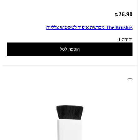
₪26.90
The Brushes מברשת איפור לטשטוש צלליות
יחידה 1
הוספה לסל
הרשמה למועדון של קרליין מהווה הסכמה לקבל דיוור שיווקי במייל ובסמס
ובוואטסאפ מקרליין
Powered by
ActiveTrail