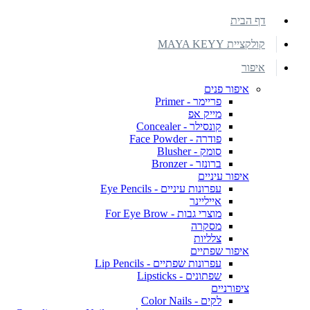
דף הבית
קולקציית MAYA KEYY
איפור
איפור פנים
פריימר - Primer
מייק אפ
קונסילר - Concealer
פודרה - Face Powder
סומק - Blusher
ברונזר - Bronzer
איפור עיניים
עפרונות עיניים - Eye Pencils
אייליינר
מוצרי גבות - For Eye Brow
מסקרה
צלליות
איפור שפתיים
עפרונות שפתיים - Lip Pencils
שפתונים - Lipsticks
ציפורניים
לקים - Color Nails