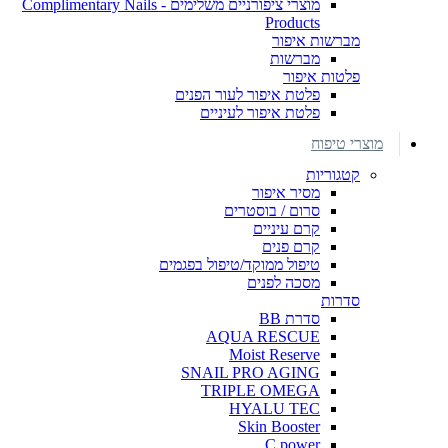
מוצרי ציפורניים משלימים - Complimentary Nails
Products
מברשות איפור
מברשות
פלטות איפור
פלטת איפור לעור הפנים
פלטת איפור לעיניים
מוצרי טיפוח
קטגוריות
מסיר איפור
סרום / בוסטרים
קרם עיניים
קרם פנים
טיפול ממוקד/טיפול בפגמים
מסכה לפנים
סדרות
סדרת BB
AQUA RESCUE
Moist Reserve
SNAIL PRO AGING
TRIPLE OMEGA
HYALU TEC
Skin Booster
C power