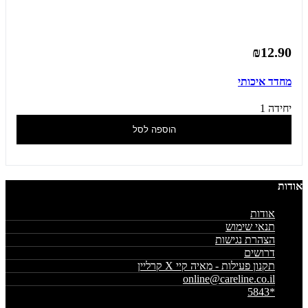
₪12.90
מחדד איכותי
יחידה 1
הוספה לסל
אודות
אודות
תנאי שימוש
הצהרת נגישות
דרושים
תקנון פעילות - מאיה קיי X קרליין
online@careline.co.il
*5843