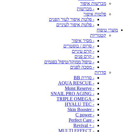
מברשות איפור
- מברשות
פלטות איפור
- פלטת איפור לעור הפנים
- פלטת איפור לעיניים
מוצרי טיפוח
קטגוריות
- מסיר איפור
- סרום / בוסטרים
- קרם עיניים
- קרם פנים
- טיפול ממוקד/טיפול בפגמים
- מסכה לפנים
סדרות
- סדרת BB
- AQUA RESCUE
- Moist Reserve
- SNAIL PRO AGING
- TRIPLE OMEGA
- HYALU TEC
- Skin Booster
- C power
- Perfect Care
- + Revival
- MULTI EFFECT