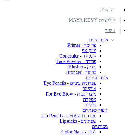
דף הבית
קולקציית MAYA KEYY
איפור
איפור פנים
פריימר - Primer
מייק אפ
קונסילר - Concealer
פודרה - Face Powder
סומק - Blusher
ברונזר - Bronzer
איפור עיניים
עפרונות עיניים - Eye Pencils
אייליינר
מוצרי גבות - For Eye Brow
מסקרה
צלליות
איפור שפתיים
עפרונות שפתיים - Lip Pencils
שפתונים - Lipsticks
ציפורניים
לקים - Color Nails