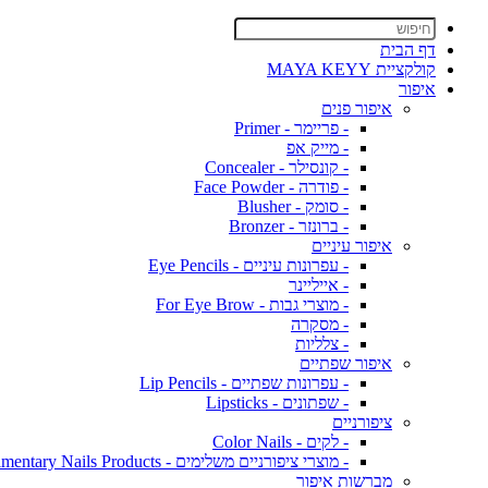
דף הבית
קולקציית MAYA KEYY
איפור
איפור פנים
- פריימר - Primer
- מייק אפ
- קונסילר - Concealer
- פודרה - Face Powder
- סומק - Blusher
- ברונזר - Bronzer
איפור עיניים
- עפרונות עיניים - Eye Pencils
- אייליינר
- מוצרי גבות - For Eye Brow
- מסקרה
- צלליות
איפור שפתיים
- עפרונות שפתיים - Lip Pencils
- שפתונים - Lipsticks
ציפורניים
- לקים - Color Nails
- מוצרי ציפורניים משלימים - Complimentary Nails Products
מברשות איפור