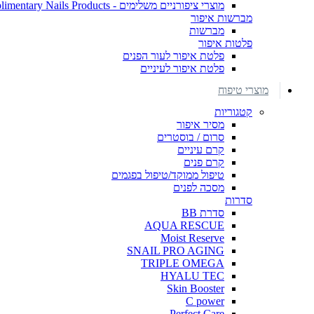
מוצרי ציפורניים משלימים - Complimentary Nails Products
מברשות איפור
מברשות
פלטות איפור
פלטת איפור לעור הפנים
פלטת איפור לעיניים
מוצרי טיפוח
קטגוריות
מסיר איפור
סרום / בוסטרים
קרם עיניים
קרם פנים
טיפול ממוקד/טיפול בפגמים
מסכה לפנים
סדרות
סדרת BB
AQUA RESCUE
Moist Reserve
SNAIL PRO AGING
TRIPLE OMEGA
HYALU TEC
Skin Booster
C power
Perfect Care