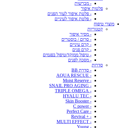
- מברשות
פלטות איפור
- פלטת איפור לעור הפנים
- פלטת איפור לעיניים
מוצרי טיפוח
קטגוריות
- מסיר איפור
- סרום / בוסטרים
- קרם עיניים
- קרם פנים
- טיפול ממוקד/טיפול בפגמים
- מסכה לפנים
סדרות
- סדרת BB
- AQUA RESCUE
- Moist Reserve
- SNAIL PRO AGING
- TRIPLE OMEGA
- HYALU TEC
- Skin Booster
- C power
- Perfect Care
- + Revival
- MULTI EFFECT
- Young