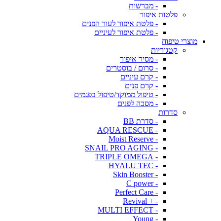
- מברשות
פלטות איפור
- פלטת איפור לעור הפנים
- פלטת איפור לעיניים
מוצרי טיפוח
קטגוריות
- מסיר איפור
- סרום / בוסטרים
- קרם עיניים
- קרם פנים
- טיפול ממוקד/טיפול בפגמים
- מסכה לפנים
סדרות
- סדרת BB
- AQUA RESCUE
- Moist Reserve
- SNAIL PRO AGING
- TRIPLE OMEGA
- HYALU TEC
- Skin Booster
- C power
- Perfect Care
- + Revival
- MULTI EFFECT
- Young