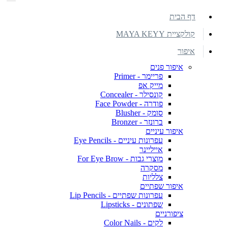
דף הבית
קולקציית MAYA KEYY
איפור
איפור פנים
פריימר - Primer
מייק אפ
קונסילר - Concealer
פודרה - Face Powder
סומק - Blusher
ברונזר - Bronzer
איפור עיניים
עפרונות עיניים - Eye Pencils
אייליינר
מוצרי גבות - For Eye Brow
מסקרה
צלליות
איפור שפתיים
עפרונות שפתיים - Lip Pencils
שפתונים - Lipsticks
ציפורניים
לקים - Color Nails