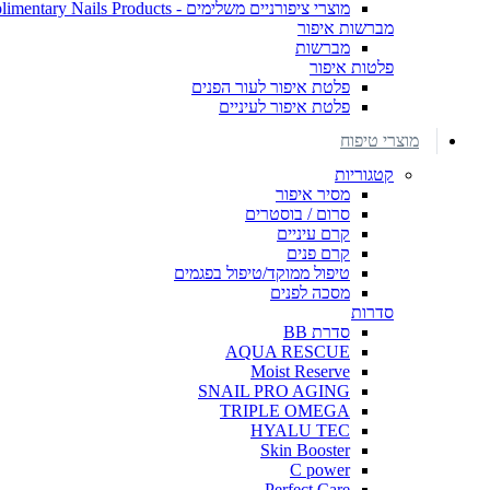
מוצרי ציפורניים משלימים - Complimentary Nails Products
מברשות איפור
מברשות
פלטות איפור
פלטת איפור לעור הפנים
פלטת איפור לעיניים
מוצרי טיפוח
קטגוריות
מסיר איפור
סרום / בוסטרים
קרם עיניים
קרם פנים
טיפול ממוקד/טיפול בפגמים
מסכה לפנים
סדרות
סדרת BB
AQUA RESCUE
Moist Reserve
SNAIL PRO AGING
TRIPLE OMEGA
HYALU TEC
Skin Booster
C power
Perfect Care