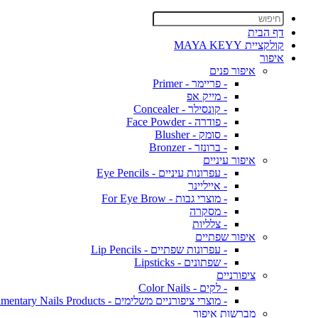
דף הבית
קולקציית MAYA KEYY
איפור
איפור פנים
- פריימר - Primer
- מייק אפ
- קונסילר - Concealer
- פודרה - Face Powder
- סומק - Blusher
- ברונזר - Bronzer
איפור עיניים
- עפרונות עיניים - Eye Pencils
- אייליינר
- מוצרי גבות - For Eye Brow
- מסקרה
- צלליות
איפור שפתיים
- עפרונות שפתיים - Lip Pencils
- שפתונים - Lipsticks
ציפורניים
- לקים - Color Nails
- מוצרי ציפורניים משלימים - Complimentary Nails Products
מברשות איפור