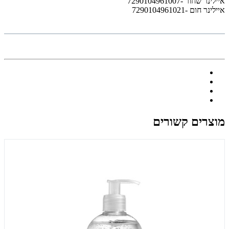
איילינר שׁחור -7290104961007
איילינר חום -7290104961021
מוצרים קשורים