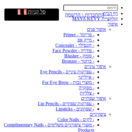
סל קניות
0
0
דף הבית
התחברות \ הרשמה
קולקציית MAYA KEYY
איפור
איפור פנים
- פריימר - Primer
- מייק אפ
- קונסילר - Concealer
- פודרה - Face Powder
- סומק - Blusher
- ברונזר - Bronzer
איפור עיניים
- עפרונות עיניים - Eye Pencils
- אייליינר
- מוצרי גבות - For Eye Brow
- מסקרה
- צלליות
איפור שפתיים
- עפרונות שפתיים - Lip Pencils
- שפתונים - Lipsticks
ציפורניים
- לקים - Color Nails
- מוצרי ציפורניים משלימים - Complimentary Nails
Products