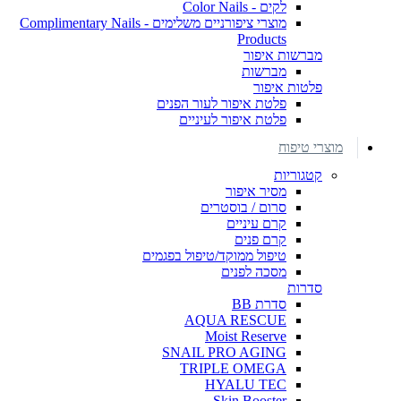
לקים - Color Nails
מוצרי ציפורניים משלימים - Complimentary Nails
Products
מברשות איפור
מברשות
פלטות איפור
פלטת איפור לעור הפנים
פלטת איפור לעיניים
מוצרי טיפוח
קטגוריות
מסיר איפור
סרום / בוסטרים
קרם עיניים
קרם פנים
טיפול ממוקד/טיפול בפגמים
מסכה לפנים
סדרות
סדרת BB
AQUA RESCUE
Moist Reserve
SNAIL PRO AGING
TRIPLE OMEGA
HYALU TEC
Skin Booster