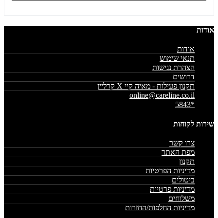
אודות
אודות
תנאי שימוש
הצהרת נגישות
דרושים
תקנון פעילות - מאיה קיי X קרליין
online@careline.co.il
*5843
שירות לקוחות
צרו קשר
מפת האתר
תקנון
מדיניות הפרטיות
ביטולים
מדיניות פרטיות
משלוחים
מדיניות החלפות/החזרות