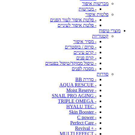
מברשות איפור
- מברשות
פלטות איפור
- פלטת איפור לעור הפנים
- פלטת איפור לעיניים
מוצרי טיפוח
קטגוריות
- מסיר איפור
- סרום / בוסטרים
- קרם עיניים
- קרם פנים
- טיפול ממוקד/טיפול בפגמים
- מסכה לפנים
סדרות
- סדרת BB
- AQUA RESCUE
- Moist Reserve
- SNAIL PRO AGING
- TRIPLE OMEGA
- HYALU TEC
- Skin Booster
- C power
- Perfect Care
- + Revival
- MULTI EFFECT