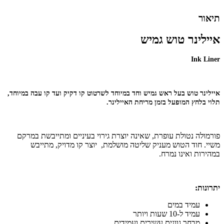
תיאור
איילינר טוש גמיש
Ink Liner
איילינר טוש בעל ראש גמיש וחד במיוחד לשרטוט קו דקיק ועד קו עבה במיוחד,
תלוי בלחץ המופעל בזמן מריחת האיילינר.
פורמולה נטולת עופרת, שאינה יוצרת גירוי בעיניים ומתייבשת במרקם
משיי. חוד הטוש מעניק שליטה מושלמת, יוצר קו מדויק, מתייבש
במהירות ואינו נמרח.
יתרונות:
עמיד במים
עמיד ל-10 שעות ויותר
מבחר גוונים עשירים ועמידים