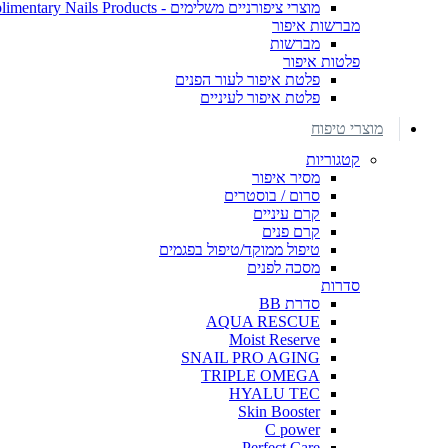
מוצרי ציפורניים משלימים - Complimentary Nails Products
מברשות איפור
מברשות
פלטות איפור
פלטת איפור לעור הפנים
פלטת איפור לעיניים
מוצרי טיפוח
קטגוריות
מסיר איפור
סרום / בוסטרים
קרם עיניים
קרם פנים
טיפול ממוקד/טיפול בפגמים
מסכה לפנים
סדרות
סדרת BB
AQUA RESCUE
Moist Reserve
SNAIL PRO AGING
TRIPLE OMEGA
HYALU TEC
Skin Booster
C power
Perfect Care