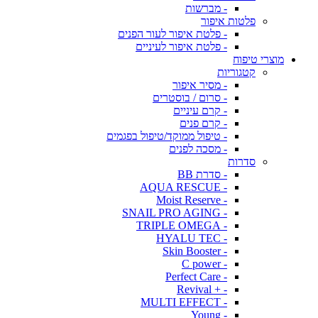
- מברשות
פלטות איפור
- פלטת איפור לעור הפנים
- פלטת איפור לעיניים
מוצרי טיפוח
קטגוריות
- מסיר איפור
- סרום / בוסטרים
- קרם עיניים
- קרם פנים
- טיפול ממוקד/טיפול בפגמים
- מסכה לפנים
סדרות
- סדרת BB
- AQUA RESCUE
- Moist Reserve
- SNAIL PRO AGING
- TRIPLE OMEGA
- HYALU TEC
- Skin Booster
- C power
- Perfect Care
- + Revival
- MULTI EFFECT
- Young