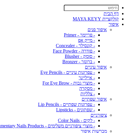
דף הבית
קולקציית MAYA KEYY
איפור
איפור פנים
- פריימר - Primer
- מייק אפ
- קונסילר - Concealer
- פודרה - Face Powder
- סומק - Blusher
- ברונזר - Bronzer
איפור עיניים
- עפרונות עיניים - Eye Pencils
- אייליינר
- מוצרי גבות - For Eye Brow
- מסקרה
- צלליות
איפור שפתיים
- עפרונות שפתיים - Lip Pencils
- שפתונים - Lipsticks
ציפורניים
- לקים - Color Nails
- מוצרי ציפורניים משלימים - Complimentary Nails Products
מברשות איפור