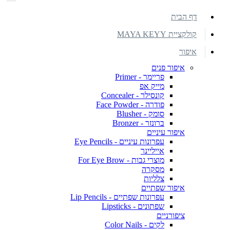
דף הבית
קולקציית MAYA KEYY
איפור
איפור פנים
פריימר - Primer
מייק אפ
קונסילר - Concealer
פודרה - Face Powder
סומק - Blusher
ברונזר - Bronzer
איפור עיניים
עפרונות עיניים - Eye Pencils
אייליינר
מוצרי גבות - For Eye Brow
מסקרה
צלליות
איפור שפתיים
עפרונות שפתיים - Lip Pencils
שפתונים - Lipsticks
ציפורניים
לקים - Color Nails