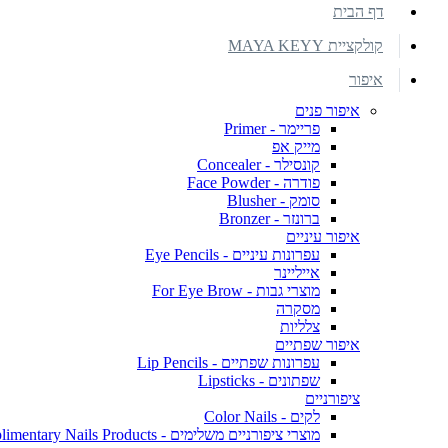
דף הבית
קולקציית MAYA KEYY
איפור
איפור פנים
פריימר - Primer
מייק אפ
קונסילר - Concealer
פודרה - Face Powder
סומק - Blusher
ברונזר - Bronzer
איפור עיניים
עפרונות עיניים - Eye Pencils
אייליינר
מוצרי גבות - For Eye Brow
מסקרה
צלליות
איפור שפתיים
עפרונות שפתיים - Lip Pencils
שפתונים - Lipsticks
ציפורניים
לקים - Color Nails
מוצרי ציפורניים משלימים - Complimentary Nails Products