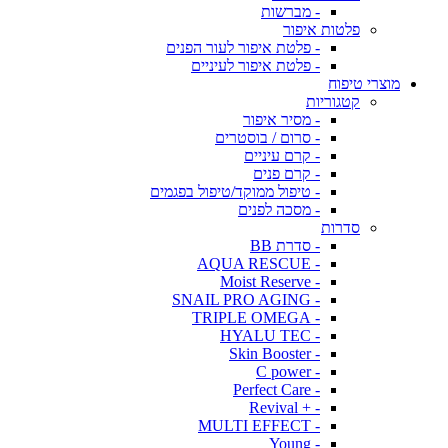
- מברשות
פלטות איפור
- פלטת איפור לעור הפנים
- פלטת איפור לעיניים
מוצרי טיפוח
קטגוריות
- מסיר איפור
- סרום / בוסטרים
- קרם עיניים
- קרם פנים
- טיפול ממוקד/טיפול בפגמים
- מסכה לפנים
סדרות
- סדרת BB
- AQUA RESCUE
- Moist Reserve
- SNAIL PRO AGING
- TRIPLE OMEGA
- HYALU TEC
- Skin Booster
- C power
- Perfect Care
- + Revival
- MULTI EFFECT
- Young