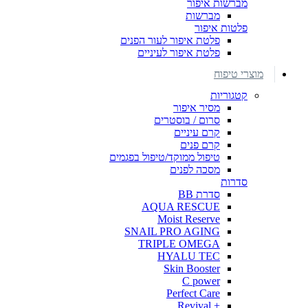
מברשות איפור
מברשות
פלטות איפור
פלטת איפור לעור הפנים
פלטת איפור לעיניים
מוצרי טיפוח
קטגוריות
מסיר איפור
סרום / בוסטרים
קרם עיניים
קרם פנים
טיפול ממוקד/טיפול בפגמים
מסכה לפנים
סדרות
סדרת BB
AQUA RESCUE
Moist Reserve
SNAIL PRO AGING
TRIPLE OMEGA
HYALU TEC
Skin Booster
C power
Perfect Care
+ Revival