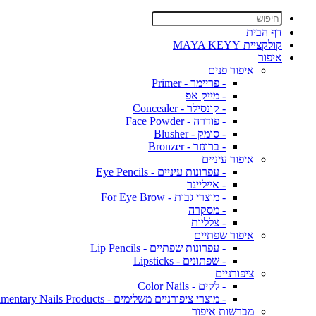
דף הבית
קולקציית MAYA KEYY
איפור
איפור פנים
- פריימר - Primer
- מייק אפ
- קונסילר - Concealer
- פודרה - Face Powder
- סומק - Blusher
- ברונזר - Bronzer
איפור עיניים
- עפרונות עיניים - Eye Pencils
- אייליינר
- מוצרי גבות - For Eye Brow
- מסקרה
- צלליות
איפור שפתיים
- עפרונות שפתיים - Lip Pencils
- שפתונים - Lipsticks
ציפורניים
- לקים - Color Nails
- מוצרי ציפורניים משלימים - Complimentary Nails Products
מברשות איפור