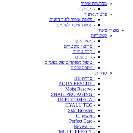
מברשות איפור
- מברשות
פלטות איפור
- פלטת איפור לעור הפנים
- פלטת איפור לעיניים
מוצרי טיפוח
קטגוריות
- מסיר איפור
- סרום / בוסטרים
- קרם עיניים
- קרם פנים
- טיפול ממוקד/טיפול בפגמים
- מסכה לפנים
סדרות
- סדרת BB
- AQUA RESCUE
- Moist Reserve
- SNAIL PRO AGING
- TRIPLE OMEGA
- HYALU TEC
- Skin Booster
- C power
- Perfect Care
- + Revival
- MULTI EFFECT