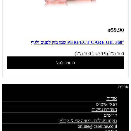
₪59.90
PERFECT CARE OIL 360° שמן מזין לפנים ולגוף
100 מ"ל (₪59.9 ל 100 מ"ל)
הוספה לסל
אודות
אודות
תנאי שימוש
הצהרת נגישות
דרושים
תקנון פעילות - מאיה קיי X קרליין
online@careline.co.il