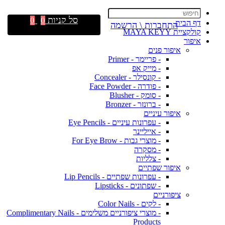
סל קניות
0
0
דף הבית
התחברות \ הרשמה
קולקציית MAYA KEYY
איפור
איפור פנים
- פריימר - Primer
- מייק אפ
- קונסילר - Concealer
- פודרה - Face Powder
- סומק - Blusher
- ברונזר - Bronzer
איפור עיניים
- עפרונות עיניים - Eye Pencils
- אייליינר
- מוצרי גבות - For Eye Brow
- מסקרה
- צלליות
איפור שפתיים
- עפרונות שפתיים - Lip Pencils
- שפתונים - Lipsticks
ציפורניים
- לקים - Color Nails
- מוצרי ציפורניים משלימים - Complimentary Nails
Products