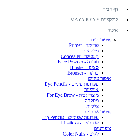
דף הבית
קולקציית MAYA KEYY
איפור
איפור פנים
פריימר - Primer
מייק אפ
קונסילר - Concealer
פודרה - Face Powder
סומק - Blusher
ברונזר - Bronzer
איפור עיניים
עפרונות עיניים - Eye Pencils
אייליינר
מוצרי גבות - For Eye Brow
מסקרה
צלליות
איפור שפתיים
עפרונות שפתיים - Lip Pencils
שפתונים - Lipsticks
ציפורניים
לקים - Color Nails