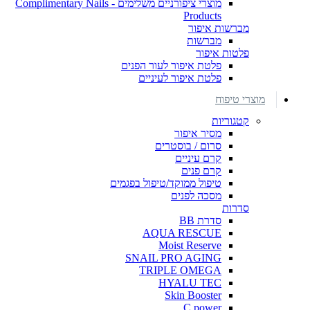
מוצרי ציפורניים משלימים - Complimentary Nails
Products
מברשות איפור
מברשות
פלטות איפור
פלטת איפור לעור הפנים
פלטת איפור לעיניים
מוצרי טיפוח
קטגוריות
מסיר איפור
סרום / בוסטרים
קרם עיניים
קרם פנים
טיפול ממוקד/טיפול בפגמים
מסכה לפנים
סדרות
סדרת BB
AQUA RESCUE
Moist Reserve
SNAIL PRO AGING
TRIPLE OMEGA
HYALU TEC
Skin Booster
C power