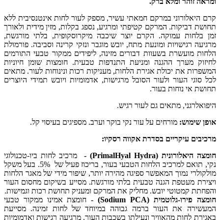
ומראה זוהר ומלא ברק.
קרם היאלורוני במרקם חמאתי עשיר, מספק לעור לחות אינטנסיבית ללא
תחושת דביקות. המרקם קטיפתי ומרגיע, נספג בקלות, מזין מידית ולאורך
זמן בלחות עמוקה. הקרם יוצר שיכבה מיקרוסקופית, בלתי מורגשת,
מרגיעה רגישויות ומונעת מתח, יובש מוגבר ונזקי קרינה וסביבה. פורמולת
הלחות מועשרת בשעוות דבורים מזינה, ליפידים ממקור טבעי התורמים
לחיזוק מערך ההגנה ומניעת התנדפות טבעית. חומצות שומן חיוניות
המשפרות את יכולת אגירת הלחות, מעניקות רכות ונינוחות לעור. מתאים
לכל סוגי העור ולעור הסובל מרגישות, אדמומיות ויובש תמידי היוצרים
תחושת אי נוחות בעור.
היפואלרגני, מתאים גם לעור רגיש.
אופן שימוש:
מורחים על עור נקי בוקר וערב. מספיגים בעיסוי קל.
מרכיבים עיקריים בסדרת אקווה רסקיו:
חומצה היאלורונית
(PrimalHyal Hydra)
-
מרכיב לחות ביו-טכנולוגי
נקי, תואם למרכיב הלחות הטבעי בעור, בריכוז פעיל של 5%. בעל משקל
מולקולרי נמוך המאפשר ספיגה מהירה יותר, שיפור מידי של מאגר הלחות
ויצירת מעטפת הגנה טבעית בלתי מורגשת. מסייע בשיקום מחסום העור
והפחתת קמטוטי יובש. מחליק את המרקם ומעניק תחושת רכות וגמישות.
חומצה פירו-גלוטמית
(Sodium PCA)
-
חומצת אמינו ממקור טבעי
המעשירה את העור ברמה גבוהה במיוחד של לחות זמינה. מסייעת
באגירת לחות מהאוויר ונעילתו בשכבות העור. מרגיעה רגישות ואדמומיות