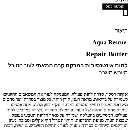
₪99.90
הוספה לסל
תיאור
Aqua Rescue
Repair Butter
לחות אינטנסיבית במרקם קרם חמאתי
לעור הסובל
מיובש מוגבר
אקווה רסקיו, סדרת לחות פעילה, המעניקה לעור את המשאבים החיוניים
לשמירה על בריאות, מראה רענן, קורן וזוהר. כל מוצר בסדרה יוצר מחסום
מיקרוסקופי-הידרופילי המסייע במניעת נזקי יובש, מרגיע מתח ומסייע
בחיזוק מחסום ההגנה של העור. פורמולת הסדרה עשירה במרכיבי לחות
פעילים, המסייעים בהעלאה ושמירה על מאגר הלחות הטבעי בעומק
שכבות העור, מניעת התנדפות, תיקון ונטרול נזקי אקלים וסביבה. מגוון
המרקמים הייחודים בסדרה מעניק לעור מתחילת השימוש, גמישות, רכות