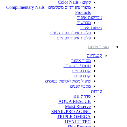
לקים - Color Nails
מוצרי ציפורניים משלימים - Complimentary Nails
Products
מברשות איפור
מברשות
פלטות איפור
פלטת איפור לעור הפנים
פלטת איפור לעיניים
מוצרי טיפוח
קטגוריות
מסיר איפור
סרום / בוסטרים
קרם עיניים
קרם פנים
טיפול ממוקד/טיפול בפגמים
מסכה לפנים
סדרות
סדרת BB
AQUA RESCUE
Moist Reserve
SNAIL PRO AGING
TRIPLE OMEGA
HYALU TEC
Skin Booster