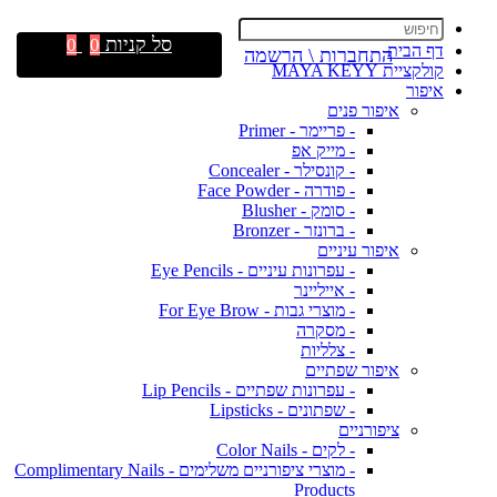
סל קניות
0
0
דף הבית
התחברות \ הרשמה
קולקציית MAYA KEYY
איפור
איפור פנים
- פריימר - Primer
- מייק אפ
- קונסילר - Concealer
- פודרה - Face Powder
- סומק - Blusher
- ברונזר - Bronzer
איפור עיניים
- עפרונות עיניים - Eye Pencils
- אייליינר
- מוצרי גבות - For Eye Brow
- מסקרה
- צלליות
איפור שפתיים
- עפרונות שפתיים - Lip Pencils
- שפתונים - Lipsticks
ציפורניים
- לקים - Color Nails
- מוצרי ציפורניים משלימים - Complimentary Nails
Products