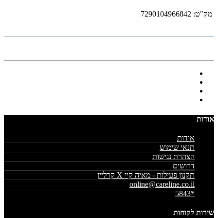
מק"ט:
7290104966842
אודות
אודות
תנאי שימוש
הצהרת נגישות
דרושים
תקנון פעילות - מאיה קיי X קרליין
online@careline.co.il
*5843
שירות לקוחות