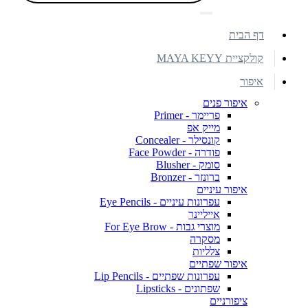
דף הבית
קולקציית MAYA KEYY
איפור
איפור פנים
פריימר - Primer
מייק אפ
קונסילר - Concealer
פודרה - Face Powder
סומק - Blusher
ברונזר - Bronzer
איפור עיניים
עפרונות עיניים - Eye Pencils
אייליינר
מוצרי גבות - For Eye Brow
מסקרה
צלליות
איפור שפתיים
עפרונות שפתיים - Lip Pencils
שפתונים - Lipsticks
ציפורניים