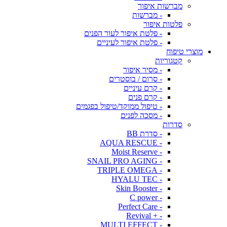
מברשות איפור
- מברשות
פלטות איפור
- פלטת איפור לעור הפנים
- פלטת איפור לעיניים
מוצרי טיפוח
קטגוריות
- מסיר איפור
- סרום / בוסטרים
- קרם עיניים
- קרם פנים
- טיפול ממוקד/טיפול בפגמים
- מסכה לפנים
סדרות
- סדרת BB
- AQUA RESCUE
- Moist Reserve
- SNAIL PRO AGING
- TRIPLE OMEGA
- HYALU TEC
- Skin Booster
- C power
- Perfect Care
- + Revival
- MULTI EFFECT