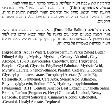
ומחליקה את שכבת העור העליונה. מעניקה מראה רענן וזוהר לעור.
סנטלה אסיאטיקה (
(Cica
–
מיצוי צמח "עשב הנמר" עשיר במרכיבי
הרגעה ונוגדי חמצון. מחזק את המחסום העורי למניעת התנדפות לחות.
מסייע בתיקון סימני הזדקנות מוקדמים הנגרמים בגלל גורמים חיצוניים
הרסניים.
אצת דונליאלה
(Dunaliella Salina)
- אצה עשירה בכמות גבוהה של
נוגדי חמצון טבעיים המסייעים בהגנה על העור ובטא קרוטן זמין לעור
כפרו-ויטמין
A
. מסייעת במניעה ותיקון נזקי קרינה, מחליקה את מרקם
העור ומסייעת בשמירה על בריאותו.
Ingredients:
Aqua (Water),
Butyrospermum Parkii (Shea) Butter,
Dibutyl Adipate, Myristyl Myristate, Cetearyl Alcohol , Cetyl
Alcohol, C10-18 Triglycerides, Caprylic/Capric Triglyceride,
Butylene Glycol, Glycerin, Ethylhexyl Palmitate, Myristic Acid,
Myristyl Laurate, Phenoxyethanol, Paraffin, Cetearyl Glucoside,
Glyceryl palmitate/stearate, Tocopheryl Acetate (Vitamin E),
Ceteareth-30, Panthenol, Cera Alba, Stearic Acid, Allantoin,
Ethylhexylglycerin, Sodium PCA, Hydroxypropyltrimonium
Hyaluronate, BHT, Centella Asiatica Leaf Extract, Dunaliella Salina
Extract, Parfum (Fragrance), Hexyl Cinnamal, Linalool, Benzyl
Benzoate, Benzyl Salicylate, Cinnamyl Alcohol, Citronellol,
Geraniol, Linalyl Acetate, Terpineol.