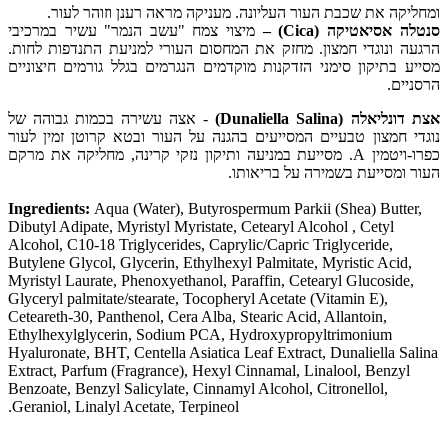
ומחליקה את שכבת העור העליונה. מעניקה מראה רענן וזוהר לעור.
סנטלה אסיאטיקה (
(Cica
–
מיצוי צמח "עשב הנמר" עשיר במרכיבי
הרגעה ונוגדי חמצון. מחזק את המחסום העורי למניעת התנדפות לחות.
מסייע בתיקון סימני הזדקנות מוקדמים הנגרמים בגלל גורמים חיצוניים
הרסניים.
אצת דונליאלה
(Dunaliella Salina)
- אצה עשירה בכמות גבוהה של
נוגדי חמצון טבעיים המסייעים בהגנה על העור ובטא קרוטן זמין לעור
כפרו-ויטמין
A
. מסייעת במניעה ותיקון נזקי קרינה, מחליקה את מרקם
העור ומסייעת בשמירה על בריאותו.
Ingredients:
Aqua (Water),
Butyrospermum Parkii (Shea) Butter,
Dibutyl Adipate, Myristyl Myristate, Cetearyl Alcohol , Cetyl
Alcohol, C10-18 Triglycerides, Caprylic/Capric Triglyceride,
Butylene Glycol, Glycerin, Ethylhexyl Palmitate, Myristic Acid,
Myristyl Laurate, Phenoxyethanol, Paraffin, Cetearyl Glucoside,
Glyceryl palmitate/stearate, Tocopheryl Acetate (Vitamin E),
Ceteareth-30, Panthenol, Cera Alba, Stearic Acid, Allantoin,
Ethylhexylglycerin, Sodium PCA, Hydroxypropyltrimonium
Hyaluronate, BHT, Centella Asiatica Leaf Extract, Dunaliella Salina
Extract, Parfum (Fragrance), Hexyl Cinnamal, Linalool, Benzyl
Benzoate, Benzyl Salicylate, Cinnamyl Alcohol, Citronellol,
Geraniol, Linalyl Acetate, Terpineol.