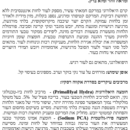
ומראה זוהר ומלא ברק.
קרם היאלורוני במרקם חמאתי עשיר, מספק לעור לחות אינטנסיבית ללא
תחושת דביקות. המרקם קטיפתי ומרגיע, נספג בקלות, מזין מידית ולאורך
זמן בלחות עמוקה. הקרם יוצר שיכבה מיקרוסקופית, בלתי מורגשת,
מרגיעה רגישויות ומונעת מתח, יובש מוגבר ונזקי קרינה וסביבה. פורמולת
הלחות מועשרת בשעוות דבורים מזינה, ליפידים ממקור טבעי התורמים
לחיזוק מערך ההגנה ומניעת התנדפות טבעית. חומצות שומן חיוניות
המשפרות את יכולת אגירת הלחות, מעניקות רכות ונינוחות לעור. מתאים
לכל סוגי העור ולעור הסובל מרגישות, אדמומיות ויובש תמידי היוצרים
תחושת אי נוחות בעור.
היפואלרגני, מתאים גם לעור רגיש.
אופן שימוש:
מורחים על עור נקי בוקר וערב. מספיגים בעיסוי קל.
מרכיבים עיקריים בסדרת אקווה רסקיו:
חומצה היאלורונית
(PrimalHyal Hydra)
-
מרכיב לחות ביו-טכנולוגי
נקי, תואם למרכיב הלחות הטבעי בעור, בריכוז פעיל של 5%. בעל משקל
מולקולרי נמוך המאפשר ספיגה מהירה יותר, שיפור מידי של מאגר הלחות
ויצירת מעטפת הגנה טבעית בלתי מורגשת. מסייע בשיקום מחסום העור
והפחתת קמטוטי יובש. מחליק את המרקם ומעניק תחושת רכות וגמישות.
חומצה פירו-גלוטמית
(Sodium PCA)
-
חומצת אמינו ממקור טבעי
המעשירה את העור ברמה גבוהה במיוחד של לחות זמינה. מסייעת
באגירת לחות מהאוויר ונעילתו בשכבות העור. מרגיעה רגישות ואדמומיות