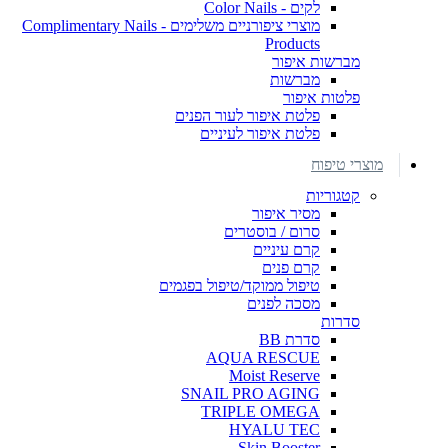
לקים - Color Nails
מוצרי ציפורניים משלימים - Complimentary Nails
Products
מברשות איפור
מברשות
פלטות איפור
פלטת איפור לעור הפנים
פלטת איפור לעיניים
מוצרי טיפוח
קטגוריות
מסיר איפור
סרום / בוסטרים
קרם עיניים
קרם פנים
טיפול ממוקד/טיפול בפגמים
מסכה לפנים
סדרות
סדרת BB
AQUA RESCUE
Moist Reserve
SNAIL PRO AGING
TRIPLE OMEGA
HYALU TEC
Skin Booster