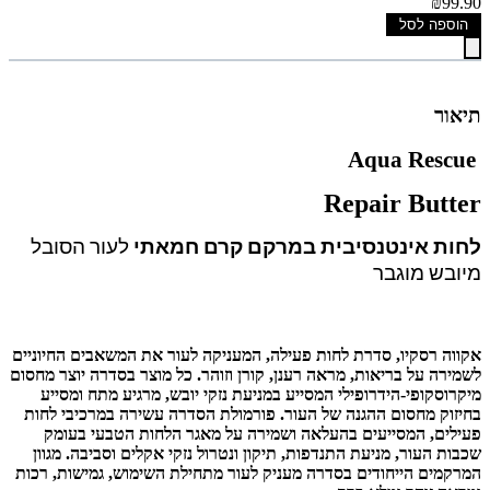
₪99.90
הוספה לסל
תיאור
Aqua Rescue
Repair Butter
לחות אינטנסיבית במרקם קרם חמאתי
לעור הסובל
מיובש מוגבר
אקווה רסקיו, סדרת לחות פעילה, המעניקה לעור את המשאבים החיוניים
לשמירה על בריאות, מראה רענן, קורן וזוהר. כל מוצר בסדרה יוצר מחסום
מיקרוסקופי-הידרופילי המסייע במניעת נזקי יובש, מרגיע מתח ומסייע
בחיזוק מחסום ההגנה של העור. פורמולת הסדרה עשירה במרכיבי לחות
פעילים, המסייעים בהעלאה ושמירה על מאגר הלחות הטבעי בעומק
שכבות העור, מניעת התנדפות, תיקון ונטרול נזקי אקלים וסביבה. מגוון
המרקמים הייחודים בסדרה מעניק לעור מתחילת השימוש, גמישות, רכות