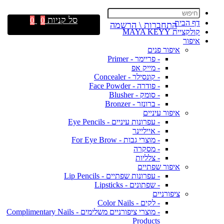
סל קניות
0
0
דף הבית
התחברות \ הרשמה
קולקציית MAYA KEYY
איפור
איפור פנים
- פריימר - Primer
- מייק אפ
- קונסילר - Concealer
- פודרה - Face Powder
- סומק - Blusher
- ברונזר - Bronzer
איפור עיניים
- עפרונות עיניים - Eye Pencils
- אייליינר
- מוצרי גבות - For Eye Brow
- מסקרה
- צלליות
איפור שפתיים
- עפרונות שפתיים - Lip Pencils
- שפתונים - Lipsticks
ציפורניים
- לקים - Color Nails
- מוצרי ציפורניים משלימים - Complimentary Nails
Products