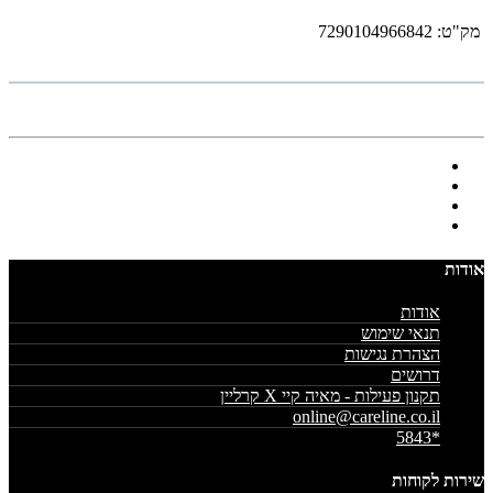
מק"ט:
7290104966842
אודות
אודות
תנאי שימוש
הצהרת נגישות
דרושים
תקנון פעילות - מאיה קיי X קרליין
online@careline.co.il
*5843
שירות לקוחות