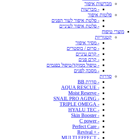
מברשות איפור
- מברשות
פלטות איפור
- פלטת איפור לעור הפנים
- פלטת איפור לעיניים
מוצרי טיפוח
קטגוריות
- מסיר איפור
- סרום / בוסטרים
- קרם עיניים
- קרם פנים
- טיפול ממוקד/טיפול בפגמים
- מסכה לפנים
סדרות
- סדרת BB
- AQUA RESCUE
- Moist Reserve
- SNAIL PRO AGING
- TRIPLE OMEGA
- HYALU TEC
- Skin Booster
- C power
- Perfect Care
- + Revival
- MULTI EFFECT