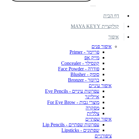
דף הבית
קולקציית MAYA KEYY
איפור
איפור פנים
פריימר - Primer
מייק אפ
קונסילר - Concealer
פודרה - Face Powder
סומק - Blusher
ברונזר - Bronzer
איפור עיניים
עפרונות עיניים - Eye Pencils
אייליינר
מוצרי גבות - For Eye Brow
מסקרה
צלליות
איפור שפתיים
עפרונות שפתיים - Lip Pencils
שפתונים - Lipsticks
ציפורניים