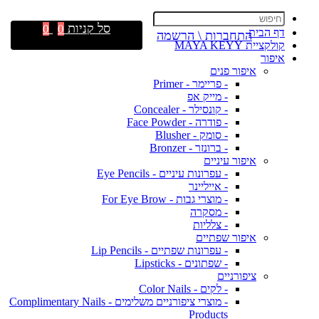
סל קניות
0
0
דף הבית
התחברות \ הרשמה
קולקציית MAYA KEYY
איפור
איפור פנים
- פריימר - Primer
- מייק אפ
- קונסילר - Concealer
- פודרה - Face Powder
- סומק - Blusher
- ברונזר - Bronzer
איפור עיניים
- עפרונות עיניים - Eye Pencils
- אייליינר
- מוצרי גבות - For Eye Brow
- מסקרה
- צלליות
איפור שפתיים
- עפרונות שפתיים - Lip Pencils
- שפתונים - Lipsticks
ציפורניים
- לקים - Color Nails
- מוצרי ציפורניים משלימים - Complimentary Nails
Products