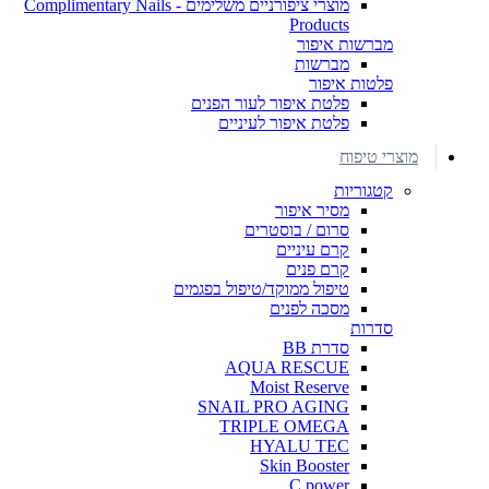
מוצרי ציפורניים משלימים - Complimentary Nails
Products
מברשות איפור
מברשות
פלטות איפור
פלטת איפור לעור הפנים
פלטת איפור לעיניים
מוצרי טיפוח
קטגוריות
מסיר איפור
סרום / בוסטרים
קרם עיניים
קרם פנים
טיפול ממוקד/טיפול בפגמים
מסכה לפנים
סדרות
סדרת BB
AQUA RESCUE
Moist Reserve
SNAIL PRO AGING
TRIPLE OMEGA
HYALU TEC
Skin Booster
C power