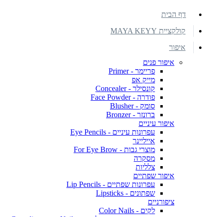
דף הבית
קולקציית MAYA KEYY
איפור
איפור פנים
פריימר - Primer
מייק אפ
קונסילר - Concealer
פודרה - Face Powder
סומק - Blusher
ברונזר - Bronzer
איפור עיניים
עפרונות עיניים - Eye Pencils
אייליינר
מוצרי גבות - For Eye Brow
מסקרה
צלליות
איפור שפתיים
עפרונות שפתיים - Lip Pencils
שפתונים - Lipsticks
ציפורניים
לקים - Color Nails