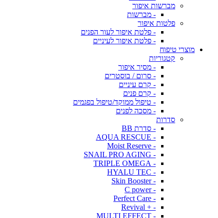
מברשות איפור
- מברשות
פלטות איפור
- פלטת איפור לעור הפנים
- פלטת איפור לעיניים
מוצרי טיפוח
קטגוריות
- מסיר איפור
- סרום / בוסטרים
- קרם עיניים
- קרם פנים
- טיפול ממוקד/טיפול בפגמים
- מסכה לפנים
סדרות
- סדרת BB
- AQUA RESCUE
- Moist Reserve
- SNAIL PRO AGING
- TRIPLE OMEGA
- HYALU TEC
- Skin Booster
- C power
- Perfect Care
- + Revival
- MULTI EFFECT