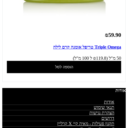
₪59.90
Triple Omega טריפל אומגה קרם לילה
50 מ"ל (₪119.8 ל 100 מ"ל)
הוספה לסל
אודות
אודות
תנאי שימוש
הצהרת נגישות
דרושים
תקנון פעילות - מאיה קיי X קרליין