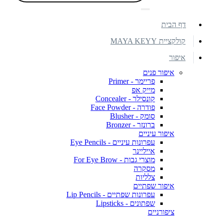
דף הבית
קולקציית MAYA KEYY
איפור
איפור פנים
פריימר - Primer
מייק אפ
קונסילר - Concealer
פודרה - Face Powder
סומק - Blusher
ברונזר - Bronzer
איפור עיניים
עפרונות עיניים - Eye Pencils
אייליינר
מוצרי גבות - For Eye Brow
מסקרה
צלליות
איפור שפתיים
עפרונות שפתיים - Lip Pencils
שפתונים - Lipsticks
ציפורניים