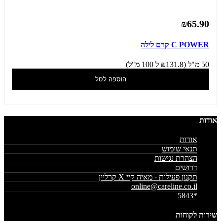
₪65.90
C POWER קרם לילה
50 מ"ל (₪131.8 ל 100 מ"ל)
הוספה לסל
אודות
אודות
תנאי שימוש
הצהרת נגישות
דרושים
תקנון פעילות - מאיה קיי X קרליין
online@careline.co.il
*5843
שירות לקוחות