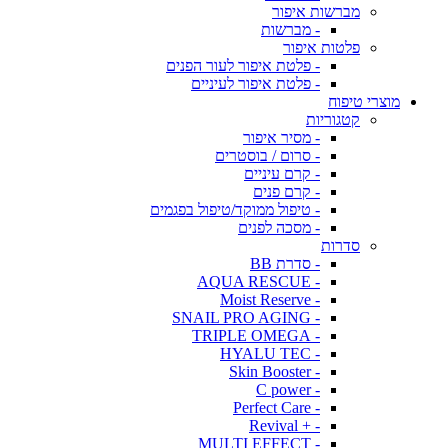
מברשות איפור
- מברשות
פלטות איפור
- פלטת איפור לעור הפנים
- פלטת איפור לעיניים
מוצרי טיפוח
קטגוריות
- מסיר איפור
- סרום / בוסטרים
- קרם עיניים
- קרם פנים
- טיפול ממוקד/טיפול בפגמים
- מסכה לפנים
סדרות
- סדרת BB
- AQUA RESCUE
- Moist Reserve
- SNAIL PRO AGING
- TRIPLE OMEGA
- HYALU TEC
- Skin Booster
- C power
- Perfect Care
- + Revival
- MULTI EFFECT