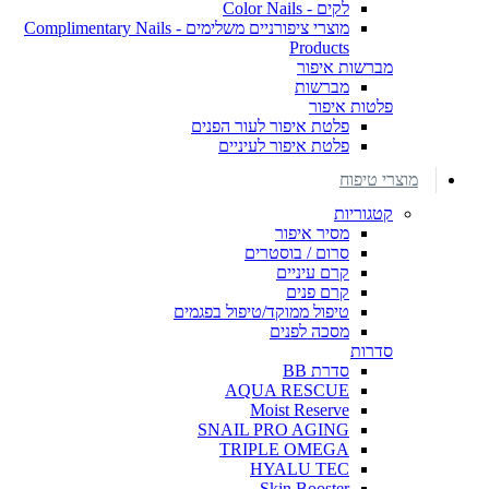
לקים - Color Nails
מוצרי ציפורניים משלימים - Complimentary Nails
Products
מברשות איפור
מברשות
פלטות איפור
פלטת איפור לעור הפנים
פלטת איפור לעיניים
מוצרי טיפוח
קטגוריות
מסיר איפור
סרום / בוסטרים
קרם עיניים
קרם פנים
טיפול ממוקד/טיפול בפגמים
מסכה לפנים
סדרות
סדרת BB
AQUA RESCUE
Moist Reserve
SNAIL PRO AGING
TRIPLE OMEGA
HYALU TEC
Skin Booster