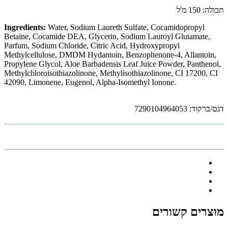
תכולה: 150 מ'ל
Ingredients:
Water, Sodium Laureth Sulfate, Cocamidopropyl
Betaine, Cocamide DEA, Glycerin, Sodium Lauroyl Glutamate,
Parfum, Sodium Chloride, Citric Acid, Hydroxypropyl
Methylcellulose, DMDM Hydantoin, Benzophenone-4, Allantoin,
Propylene Glycol, Aloe Barbadensis Leaf Juice Powder, Panthenol,
Methylchloroisothiazolinone, Methylisothiazolinone, CI 17200, CI
42090, Limonene, Eugenol, Alpha-Isomethyl Ionone.
דגם/ברקוד: 7290104964053
מוצרים קשורים