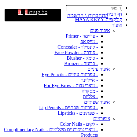
סל קניות
0
0
דף הבית
התחברות \ הרשמה
קולקציית MAYA KEYY
איפור
איפור פנים
- פריימר - Primer
- מייק אפ
- קונסילר - Concealer
- פודרה - Face Powder
- סומק - Blusher
- ברונזר - Bronzer
איפור עיניים
- עפרונות עיניים - Eye Pencils
- אייליינר
- מוצרי גבות - For Eye Brow
- מסקרה
- צלליות
איפור שפתיים
- עפרונות שפתיים - Lip Pencils
- שפתונים - Lipsticks
ציפורניים
- לקים - Color Nails
- מוצרי ציפורניים משלימים - Complimentary Nails
Products