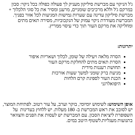
ג'ל הניקוי עם מברשת סיליקון מעניק לך פעולה כפולה בכל ניקוי: סבון
במרקם ג'ל וללא מרכיבים שומניים, מרענן ומסיר את כל סוגי הלכלוך +
מברשת סיליקון עדינה עם שערות גמישות המגיעות לכל אזור בפניך.
המברשת מעודדת ניקוי עמוק של הנקבוביות, מסירה תאים מתים
ומחליקה את מרקם העור תוך כדי עיסוי ממריץ.
יתרונות:
הסרה מלאה ויעילה של שומן, לכלוך ושאריות איפור
הסרת תאים מתים להחלקת מרקם העור
תחושת רעננות מידית
מניעת ברק שומני למשך שעות אורכות
הכנת העור לספיגת קרם הלחות
היפואלרגני
אופן השימוש:
לשימוש יומיומי, בוקר וערב, על עור רטוב. לפתיחת המוצר,
יש לסובב את ראש המברשת ב- 180 מעלות. יש ללחוץ בעדינות על
השפופרת ליציאת הסבון. עם המברשת יש לעסות את הפנים והצוואר
בתנועות מעגליות.לשטוף היטב במים.