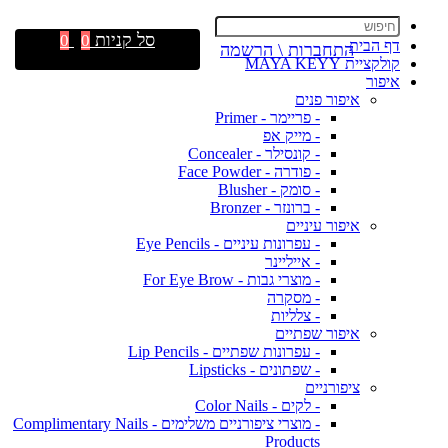
סל קניות
0
0
דף הבית
התחברות \ הרשמה
קולקציית MAYA KEYY
איפור
איפור פנים
- פריימר - Primer
- מייק אפ
- קונסילר - Concealer
- פודרה - Face Powder
- סומק - Blusher
- ברונזר - Bronzer
איפור עיניים
- עפרונות עיניים - Eye Pencils
- אייליינר
- מוצרי גבות - For Eye Brow
- מסקרה
- צלליות
איפור שפתיים
- עפרונות שפתיים - Lip Pencils
- שפתונים - Lipsticks
ציפורניים
- לקים - Color Nails
- מוצרי ציפורניים משלימים - Complimentary Nails
Products