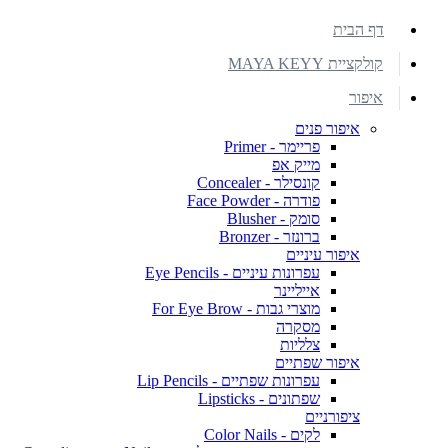
דף הבית
קולקציית MAYA KEYY
איפור
איפור פנים
פריימר - Primer
מייק אפ
קונסילר - Concealer
פודרה - Face Powder
סומק - Blusher
ברונזר - Bronzer
איפור עיניים
עפרונות עיניים - Eye Pencils
אייליינר
מוצרי גבות - For Eye Brow
מסקרה
צלליות
איפור שפתיים
עפרונות שפתיים - Lip Pencils
שפתונים - Lipsticks
ציפורניים
לקים - Color Nails