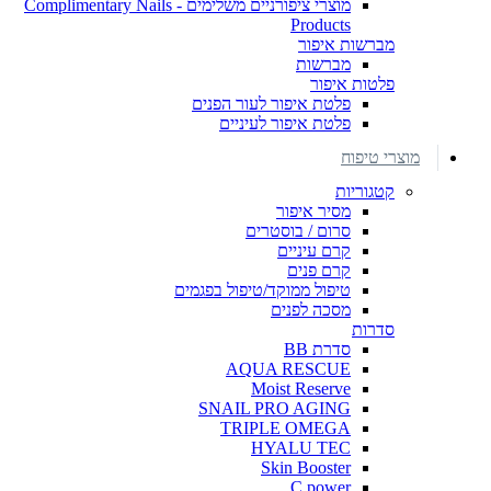
מוצרי ציפורניים משלימים - Complimentary Nails
Products
מברשות איפור
מברשות
פלטות איפור
פלטת איפור לעור הפנים
פלטת איפור לעיניים
מוצרי טיפוח
קטגוריות
מסיר איפור
סרום / בוסטרים
קרם עיניים
קרם פנים
טיפול ממוקד/טיפול בפגמים
מסכה לפנים
סדרות
סדרת BB
AQUA RESCUE
Moist Reserve
SNAIL PRO AGING
TRIPLE OMEGA
HYALU TEC
Skin Booster
C power