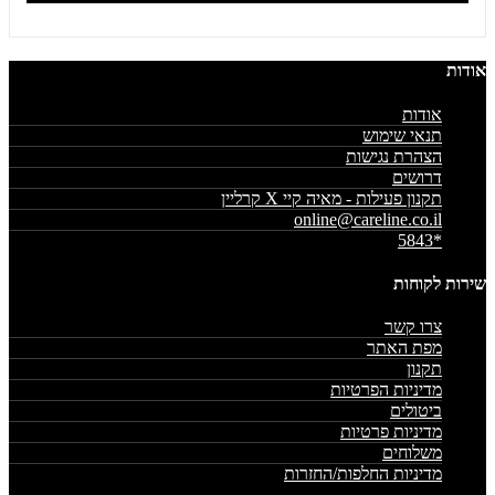
אודות
אודות
תנאי שימוש
הצהרת נגישות
דרושים
תקנון פעילות - מאיה קיי X קרליין
online@careline.co.il
*5843
שירות לקוחות
צרו קשר
מפת האתר
תקנון
מדיניות הפרטיות
ביטולים
מדיניות פרטיות
משלוחים
מדיניות החלפות/החזרות