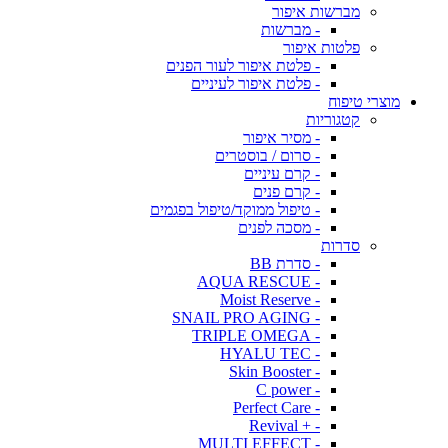
מברשות איפור
- מברשות
פלטות איפור
- פלטת איפור לעור הפנים
- פלטת איפור לעיניים
מוצרי טיפוח
קטגוריות
- מסיר איפור
- סרום / בוסטרים
- קרם עיניים
- קרם פנים
- טיפול ממוקד/טיפול בפגמים
- מסכה לפנים
סדרות
- סדרת BB
- AQUA RESCUE
- Moist Reserve
- SNAIL PRO AGING
- TRIPLE OMEGA
- HYALU TEC
- Skin Booster
- C power
- Perfect Care
- + Revival
- MULTI EFFECT