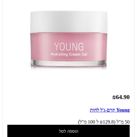
₪64.90
Young קרם-ג'ל לחות
50 מ"ל (₪129.8 ל 100 מ"ל)
הוספה לסל