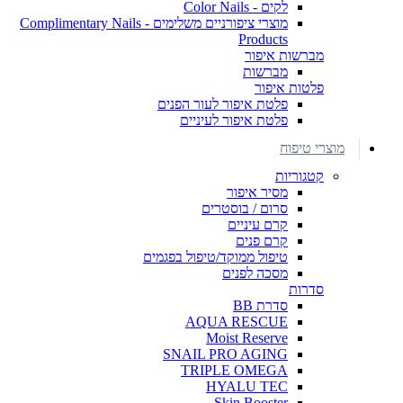
לקים - Color Nails
מוצרי ציפורניים משלימים - Complimentary Nails
Products
מברשות איפור
מברשות
פלטות איפור
פלטת איפור לעור הפנים
פלטת איפור לעיניים
מוצרי טיפוח
קטגוריות
מסיר איפור
סרום / בוסטרים
קרם עיניים
קרם פנים
טיפול ממוקד/טיפול בפגמים
מסכה לפנים
סדרות
סדרת BB
AQUA RESCUE
Moist Reserve
SNAIL PRO AGING
TRIPLE OMEGA
HYALU TEC
Skin Booster