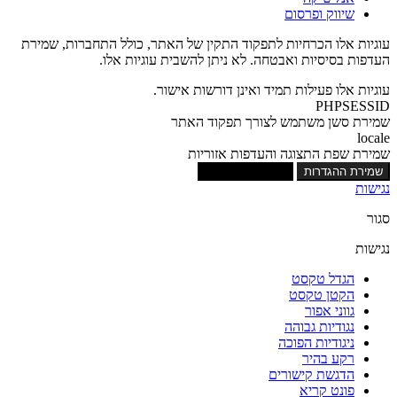
שיווק ופרסום
עוגיות אלו הכרחיות לתפקוד התקין של האתר, כולל התחברות, שמירת
העדפות בסיסיות ואבטחה. לא ניתן להשבית עוגיות אלו.
עוגיות אלו פעילות תמיד ואינן דורשות אישור.
PHPSESSID
שמירת סשן משתמש לצורך תפקוד האתר
locale
שמירת שפת התצוגה והעדפות אזוריות
שמירת ההגדרות
אישור כל העוגיות
נגישות
סגור
נגישות
הגדל טקסט
הקטן טקסט
גווני אפור
נגודיות גבוהה
ניגודיות הפוכה
רקע בהיר
הדגשת קישורים
פונט קריא