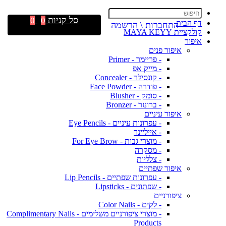
סל קניות
0
0
דף הבית
התחברות \ הרשמה
קולקציית MAYA KEYY
איפור
איפור פנים
- פריימר - Primer
- מייק אפ
- קונסילר - Concealer
- פודרה - Face Powder
- סומק - Blusher
- ברונזר - Bronzer
איפור עיניים
- עפרונות עיניים - Eye Pencils
- אייליינר
- מוצרי גבות - For Eye Brow
- מסקרה
- צלליות
איפור שפתיים
- עפרונות שפתיים - Lip Pencils
- שפתונים - Lipsticks
ציפורניים
- לקים - Color Nails
- מוצרי ציפורניים משלימים - Complimentary Nails
Products