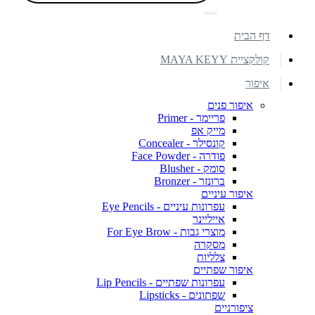
דף הבית
קולקציית MAYA KEYY
איפור
איפור פנים
פריימר - Primer
מייק אפ
קונסילר - Concealer
פודרה - Face Powder
סומק - Blusher
ברונזר - Bronzer
איפור עיניים
עפרונות עיניים - Eye Pencils
אייליינר
מוצרי גבות - For Eye Brow
מסקרה
צלליות
איפור שפתיים
עפרונות שפתיים - Lip Pencils
שפתונים - Lipsticks
ציפורניים