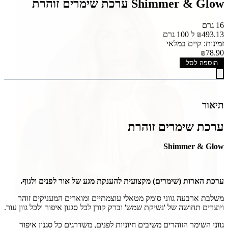
Shimmer & Glow ערכת שימרים זוהרת
16 גרם
₪493.13 ל 100 גרם
זמינות: קיים במלאי
₪78.90
הוספה לסל
תיאור
ערכת שימרים זוהרת
Shimmer & Glow
ערכת הארות (שימרים) מקצועית להענקת מגע של אור לפנים ולגוף.
משלבת ארבעה גווני סומק מטאלי עוצמתיים ומוארים המעניקים זוהר
הרשמה למועדון של קרליין מהווה הסכמה לקבל דיוור שיווקי במייל ובסמס
ויוצרים תחושה של 'נשיקת שמש' וברק קורן לכל סגנון איפור ולכל גוון עור.
ובוואטסאפ מקרליין
גווני השימר הזוהרים משיבים חיוניות לפנים, משדרגים כל סגנון איפור
Powered by
ActiveTrail