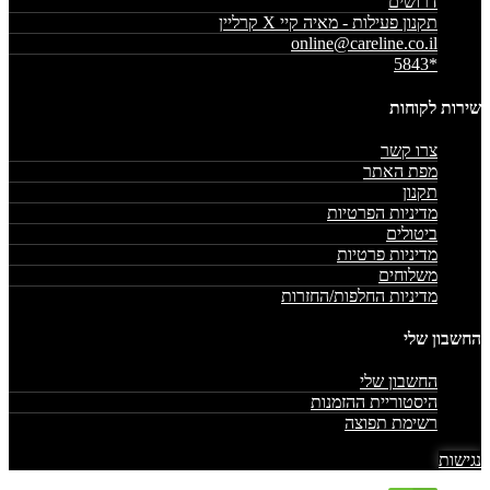
דרושים
תקנון פעילות - מאיה קיי X קרליין
online@careline.co.il
*5843
שירות לקוחות
צרו קשר
מפת האתר
תקנון
מדיניות הפרטיות
ביטולים
מדיניות פרטיות
משלוחים
מדיניות החלפות/החזרות
החשבון שלי
החשבון שלי
היסטוריית ההזמנות
רשימת תפוצה
נגישות