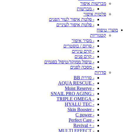
מברשות איפור
- מברשות
פלטות איפור
- פלטת איפור לעור הפנים
- פלטת איפור לעיניים
מוצרי טיפוח
קטגוריות
- מסיר איפור
- סרום / בוסטרים
- קרם עיניים
- קרם פנים
- טיפול ממוקד/טיפול בפגמים
- מסכה לפנים
סדרות
- סדרת BB
- AQUA RESCUE
- Moist Reserve
- SNAIL PRO AGING
- TRIPLE OMEGA
- HYALU TEC
- Skin Booster
- C power
- Perfect Care
- + Revival
- MULTI EFFECT