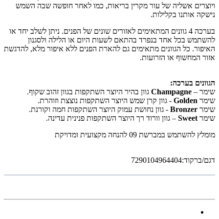
ויוצרים אשליה של עור מקרין בריאות, כמו לאחר חופשה שבה השמש
נישקה אותנו בקלילות.
בערכה 4 גוונים המתאימים לאזורים שונים של הפנים. ניתן לשלב יחד או
להשתמש בכל אחד בנפרד בהתאם לשעות היום או הלילה ולסגנון
האיפור. כל הגוונים מתאימים גם להארת הפנים ללא איפור מלא, להדגשת
אזור המחשוף או הזרועות.
הגוונים בערכה:
שימר –
Champagne
גוון בהיר היוצר השתקפות בגוון זהוב שקוף.
שימר
Golden
- גוון קרן שמש היוצר השתקפות נוצצת וזוהרת.
שימר
Bronzer
- גוון נחושת עמוק היוצר השתקפות חמה וקורנת.
שימר
Sweet
– גוון וורוד רך היוצר השתקפות פנינית עדינה.
מומלץ להשתמש במברשת 09 להנחה מקצועית ומדויקת
דגם/ברקוד:7290104964404