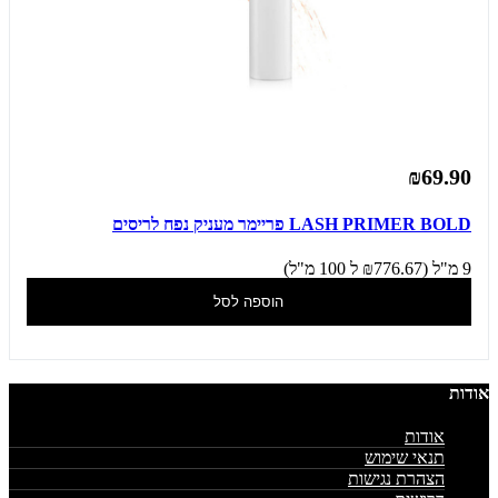
₪69.90
LASH PRIMER BOLD פריימר מעניק נפח לריסים
9 מ"ל (₪776.67 ל 100 מ"ל)
הוספה לסל
אודות
אודות
תנאי שימוש
הצהרת נגישות