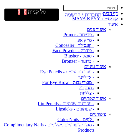
סל קניות
0
0
דף הבית
התחברות \ הרשמה
קולקציית MAYA KEYY
איפור
איפור פנים
- פריימר - Primer
- מייק אפ
- קונסילר - Concealer
- פודרה - Face Powder
- סומק - Blusher
- ברונזר - Bronzer
איפור עיניים
- עפרונות עיניים - Eye Pencils
- אייליינר
- מוצרי גבות - For Eye Brow
- מסקרה
- צלליות
איפור שפתיים
- עפרונות שפתיים - Lip Pencils
- שפתונים - Lipsticks
ציפורניים
- לקים - Color Nails
- מוצרי ציפורניים משלימים - Complimentary Nails
Products