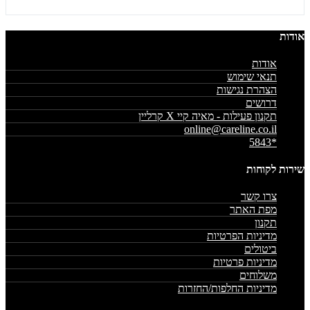
אודות
אודות
תנאי שימוש
הצהרת נגישות
דרושים
תקנון פעילות - מאיה קיי X קרליין
online@careline.co.il
*5843
שירות לקוחות
צרו קשר
מפת האתר
תקנון
מדיניות הפרטיות
ביטולים
מדיניות פרטיות
משלוחים
מדיניות החלפות/החזרות