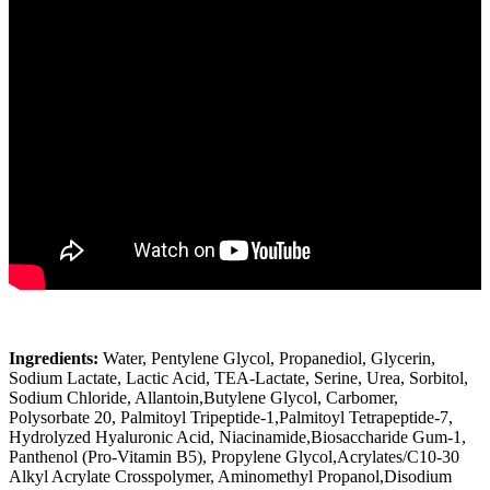
Ingredients:
Water, Pentylene Glycol, Propanediol, Glycerin,
Sodium Lactate, Lactic Acid, TEA-Lactate, Serine, Urea, Sorbitol,
Sodium Chloride, Allantoin,Butylene Glycol, Carbomer,
Polysorbate 20, Palmitoyl Tripeptide-1,Palmitoyl Tetrapeptide-7,
Hydrolyzed Hyaluronic Acid, Niacinamide,Biosaccharide Gum-1,
Panthenol (Pro-Vitamin B5), Propylene Glycol,Acrylates/C10-30
Alkyl Acrylate Crosspolymer, Aminomethyl Propanol,Disodium