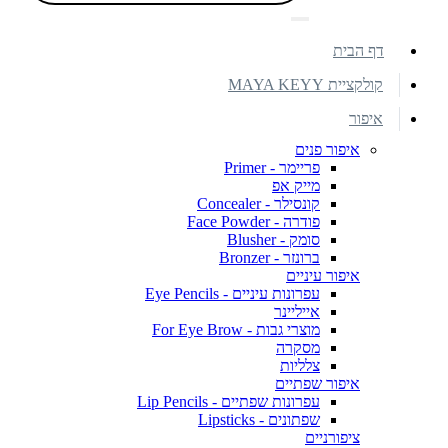
דף הבית
קולקציית MAYA KEYY
איפור
איפור פנים
פריימר - Primer
מייק אפ
קונסילר - Concealer
פודרה - Face Powder
סומק - Blusher
ברונזר - Bronzer
איפור עיניים
עפרונות עיניים - Eye Pencils
אייליינר
מוצרי גבות - For Eye Brow
מסקרה
צלליות
איפור שפתיים
עפרונות שפתיים - Lip Pencils
שפתונים - Lipsticks
ציפורניים