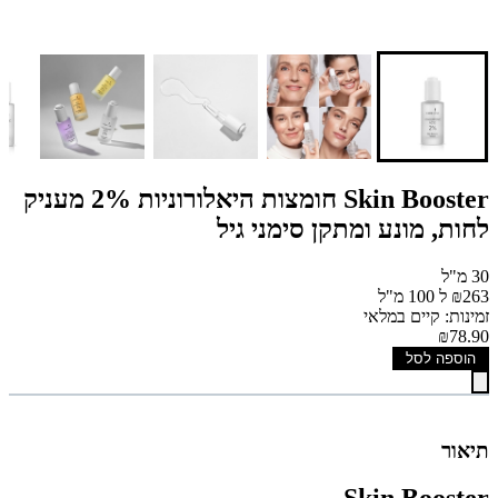
Skin Booster חומצות היאלורוניות 2% מעניק
לחות, מונע ומתקן סימני גיל
30 מ"ל
₪263 ל 100 מ"ל
זמינות: קיים במלאי
₪78.90
הוספה לסל
תיאור