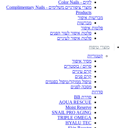
לקים - Color Nails
מוצרי ציפורניים משלימים - Complimentary Nails
Products
מברשות איפור
מברשות
פלטות איפור
פלטת איפור לעור הפנים
פלטת איפור לעיניים
מוצרי טיפוח
קטגוריות
מסיר איפור
סרום / בוסטרים
קרם עיניים
קרם פנים
טיפול ממוקד/טיפול בפגמים
מסכה לפנים
סדרות
סדרת BB
AQUA RESCUE
Moist Reserve
SNAIL PRO AGING
TRIPLE OMEGA
HYALU TEC
Skin Booster