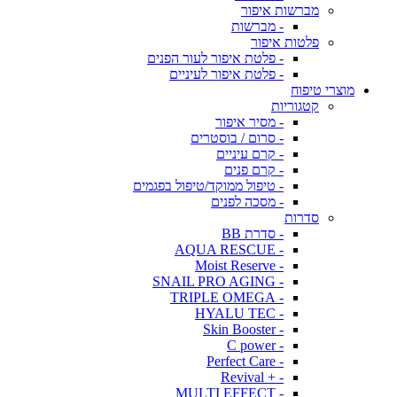
מברשות איפור
- מברשות
פלטות איפור
- פלטת איפור לעור הפנים
- פלטת איפור לעיניים
מוצרי טיפוח
קטגוריות
- מסיר איפור
- סרום / בוסטרים
- קרם עיניים
- קרם פנים
- טיפול ממוקד/טיפול בפגמים
- מסכה לפנים
סדרות
- סדרת BB
- AQUA RESCUE
- Moist Reserve
- SNAIL PRO AGING
- TRIPLE OMEGA
- HYALU TEC
- Skin Booster
- C power
- Perfect Care
- + Revival
- MULTI EFFECT