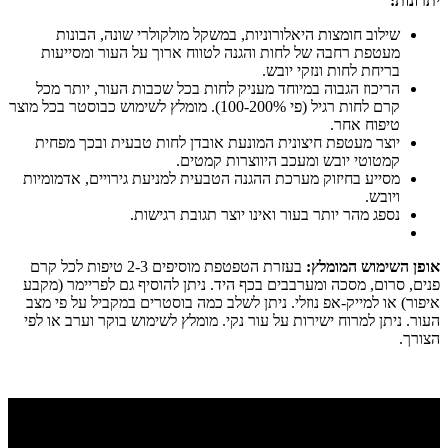
יתרונות:
שילוב חומצות היאלורוניות, במשקל מולקולרי שונה, הבונות
מעטפת רחבה של לחות והגנה לטווח ארוך על העור ומסייעות
בריחת לחות ונזקי יובש.
הריכוז הגבוה במיוחד מעניק לחות בכל שכבות העור, יותר מכל
קרם לחות רגיל (פי 100-200%). מומלץ לשימוש כבוסטר בכל מוצר
טיפוח אחר.
יוצר מעטפת חיצונית המונעת אובדן לחות טבעית ובכך מפחית
קמטוטי יובש ומעכב היווצרות קמטים.
מסייע בחיזוק מערכת ההגנה הטבעית למניעת גירויים, אדמומיות
ויובש.
נספג מהר יותר בעור ואינו יוצר תגובת רגישות.
אופן השימוש המומלץ:
בעזרת הטפטפת מוסיפים 2-3 טיפות לכל קרם
פנים, סרום, מסכה ומערבבים בכף היד. ניתן להוסיף גם לפריימר (מקבע
איפור) או למייק-אפ נוזלי. ניתן לשלב כמה בוסטרים במקביל על פי מצב
העור. ניתן למרוח ישירות על עור נקי. מומלץ לשימוש בוקר וערב או לפי
הצורך.