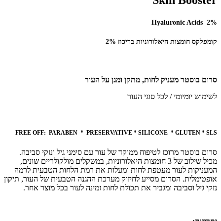
Skin Booster
Hyaluronic Acids 2%
קומפלקס חומצות היאלורוניות בריכוז 2%
סרום בוסטר מעניק לחות, מתקן ומגן על העור
לשימוש יומיומי / לכל סוגי העור
FREE OFF:
PARABEN * PRESERVATIVE * SILICONE * GLUTEN * SLS
סרום בוסטר מרוכז לטיפוח ממוקד של עור עם סימני גיל ונזקי סביבה.
מכיל שילוב של 3 חומצות היאלורוניות, במשקלים מולקולריים שונים,
המעניקות לעור מעטפת לחות ומעלות את רמת הלחות הטבעית לרמה
אופטימלית. הסרום מסייע לחיזוק מערכת ההגנה הטבעית של העור, תיקון
נזקי גיל וסביבה ומגביר את תכולת לחות זמינה לעור בכל מוצר אחר.