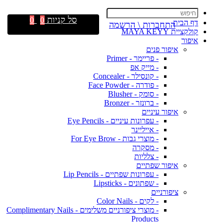
סל קניות
0
0
דף הבית
התחברות \ הרשמה
קולקציית MAYA KEYY
איפור
איפור פנים
- פריימר - Primer
- מייק אפ
- קונסילר - Concealer
- פודרה - Face Powder
- סומק - Blusher
- ברונזר - Bronzer
איפור עיניים
- עפרונות עיניים - Eye Pencils
- אייליינר
- מוצרי גבות - For Eye Brow
- מסקרה
- צלליות
איפור שפתיים
- עפרונות שפתיים - Lip Pencils
- שפתונים - Lipsticks
ציפורניים
- לקים - Color Nails
- מוצרי ציפורניים משלימים - Complimentary Nails
Products