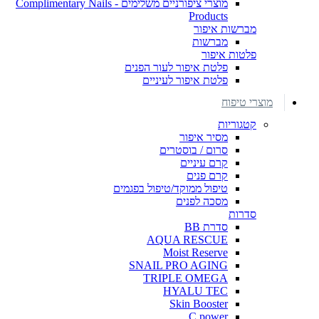
מוצרי ציפורניים משלימים - Complimentary Nails
Products
מברשות איפור
מברשות
פלטות איפור
פלטת איפור לעור הפנים
פלטת איפור לעיניים
מוצרי טיפוח
קטגוריות
מסיר איפור
סרום / בוסטרים
קרם עיניים
קרם פנים
טיפול ממוקד/טיפול בפגמים
מסכה לפנים
סדרות
סדרת BB
AQUA RESCUE
Moist Reserve
SNAIL PRO AGING
TRIPLE OMEGA
HYALU TEC
Skin Booster
C power