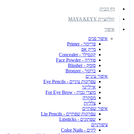
דף הבית
קולקציית MAYA KEYY
איפור
איפור פנים
פריימר - Primer
מייק אפ
קונסילר - Concealer
פודרה - Face Powder
סומק - Blusher
ברונזר - Bronzer
איפור עיניים
עפרונות עיניים - Eye Pencils
אייליינר
מוצרי גבות - For Eye Brow
מסקרה
צלליות
איפור שפתיים
עפרונות שפתיים - Lip Pencils
שפתונים - Lipsticks
ציפורניים
לקים - Color Nails