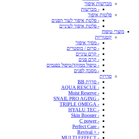
מברשות איפור
- מברשות
פלטות איפור
- פלטת איפור לעור הפנים
- פלטת איפור לעיניים
מוצרי טיפוח
קטגוריות
- מסיר איפור
- סרום / בוסטרים
- קרם עיניים
- קרם פנים
- טיפול ממוקד/טיפול בפגמים
- מסכה לפנים
סדרות
- סדרת BB
- AQUA RESCUE
- Moist Reserve
- SNAIL PRO AGING
- TRIPLE OMEGA
- HYALU TEC
- Skin Booster
- C power
- Perfect Care
- + Revival
- MULTI EFFECT