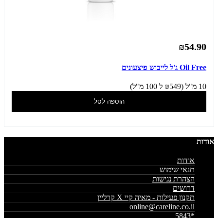
₪54.90
Oil Free ג'ל לייבוש פיצעונים
10 מ"ל (₪549 ל 100 מ"ל)
הוספה לסל
אודות
אודות
תנאי שימוש
הצהרת נגישות
דרושים
תקנון פעילות - מאיה קיי X קרליין
online@careline.co.il
*5843