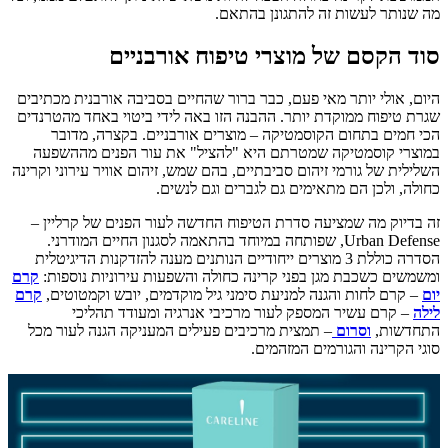
מה שנותר לעשות זה להתגונן בהתאם.
סוד הקסם של מוצרי טיפוח אורבניים
היום, אולי יותר מאי פעם, כבר ברור שהחיים בסביבה אורבנית מכתיבים
שגרת טיפוח ממוקדת יותר. ההבנה הזו באה לידי ביטוי באחד מהטרנדים
הכי חמים בתחום הקוסמטיקה – מוצרים אורבניים. בקצרה, מדובר
במוצרי קוסמטיקה שמטרתם היא "להציל" את עור הפנים מההשפעה
השלילית של גורמי זיהום סביבתיים, בהם שמש, זיהום אוויר עירוני וקרינה
כחולה, ולכן הם מתאימים גם לגברים וגם לנשים.
זה בדיוק מה שמציעה סדרת הטיפוח החדשה לעור הפנים של קרליין –
Urban Defense, שפותחה במיוחד בהתאמה לסגנון החיים המודרני.
הסדרה כוללת 3 מוצרים ייחודיים הנותנים מענה להזדקנות הדיגיטלית
ומשמשים כשכבת מגן בפני קרינה כחולה והשפעות עירוניות נוספות:
קרם
יום
– קרם לחות והגנה למניעת סימני גיל מוקדמים, יובש וקמטוטים,
קרם
לילה
– קרם עשיר המספק לעור מרכיבי אנרגיה ומעודד תהליכי
התחדשות,
וסרום
– תמצית מרכיבים פעילים המעניקה הגנה לעור מכל
סוגי הקרינה והגורמים המזהמים.