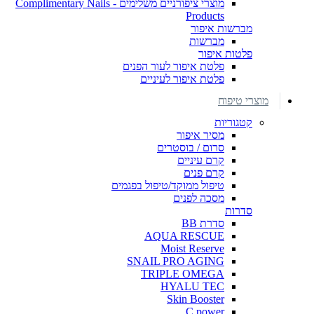
מוצרי ציפורניים משלימים - Complimentary Nails
Products
מברשות איפור
מברשות
פלטות איפור
פלטת איפור לעור הפנים
פלטת איפור לעיניים
מוצרי טיפוח
קטגוריות
מסיר איפור
סרום / בוסטרים
קרם עיניים
קרם פנים
טיפול ממוקד/טיפול בפגמים
מסכה לפנים
סדרות
סדרת BB
AQUA RESCUE
Moist Reserve
SNAIL PRO AGING
TRIPLE OMEGA
HYALU TEC
Skin Booster
C power