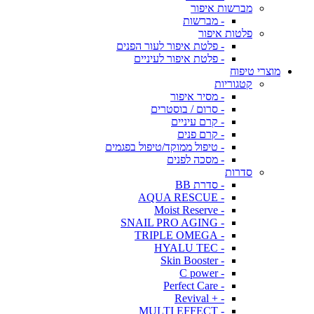
מברשות איפור
- מברשות
פלטות איפור
- פלטת איפור לעור הפנים
- פלטת איפור לעיניים
מוצרי טיפוח
קטגוריות
- מסיר איפור
- סרום / בוסטרים
- קרם עיניים
- קרם פנים
- טיפול ממוקד/טיפול בפגמים
- מסכה לפנים
סדרות
- סדרת BB
- AQUA RESCUE
- Moist Reserve
- SNAIL PRO AGING
- TRIPLE OMEGA
- HYALU TEC
- Skin Booster
- C power
- Perfect Care
- + Revival
- MULTI EFFECT