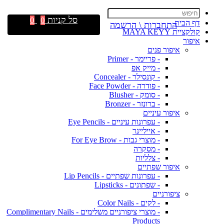
סל קניות
0
0
דף הבית
התחברות \ הרשמה
קולקציית MAYA KEYY
איפור
איפור פנים
- פריימר - Primer
- מייק אפ
- קונסילר - Concealer
- פודרה - Face Powder
- סומק - Blusher
- ברונזר - Bronzer
איפור עיניים
- עפרונות עיניים - Eye Pencils
- אייליינר
- מוצרי גבות - For Eye Brow
- מסקרה
- צלליות
איפור שפתיים
- עפרונות שפתיים - Lip Pencils
- שפתונים - Lipsticks
ציפורניים
- לקים - Color Nails
- מוצרי ציפורניים משלימים - Complimentary Nails
Products