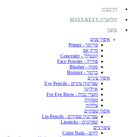
דף הבית
קולקציית MAYA KEYY
איפור
איפור פנים
פריימר - Primer
מייק אפ
קונסילר - Concealer
פודרה - Face Powder
סומק - Blusher
ברונזר - Bronzer
איפור עיניים
עפרונות עיניים - Eye Pencils
אייליינר
מוצרי גבות - For Eye Brow
מסקרה
צלליות
איפור שפתיים
עפרונות שפתיים - Lip Pencils
שפתונים - Lipsticks
ציפורניים
לקים - Color Nails