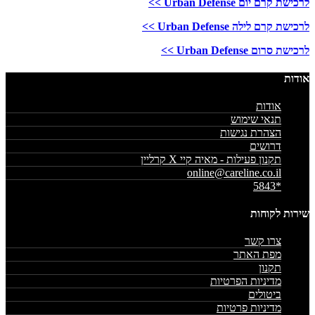
לרכישת קרם יום Urban Defense >>
לרכישת קרם לילה Urban Defense >>
לרכישת סרום Urban Defense >>
אודות
אודות
תנאי שימוש
הצהרת נגישות
דרושים
תקנון פעילות - מאיה קיי X קרליין
online@careline.co.il
*5843
שירות לקוחות
צרו קשר
מפת האתר
תקנון
מדיניות הפרטיות
ביטולים
מדיניות פרטיות