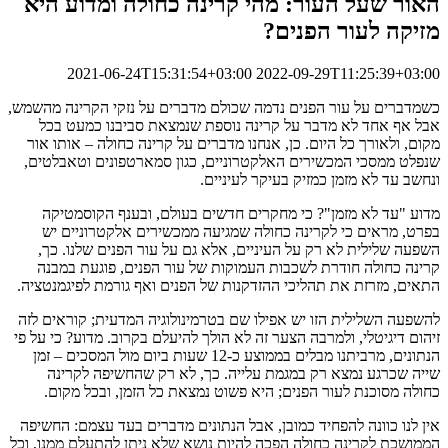
האור שעל העור: מהי קרינה כחולה ומדוע היא
מזיקה לעור הפנים?
2021-06-24T15:31:54+03:00
2022-09-29T11:25:39+03:00
כשמדברים על עור הפנים נדמה שכולם מדברים על נזקי הקרינה מהשמש,
אבל אף אחד לא מדבר על קרינה נוספת שנמצאת סביבנו כמעט בכל
מקום, ולאורך כל היום. כן, אנחנו מדברים על קרינה כחולה – אותו אור
שנפלט ממסכי המכשירים האלקטרוניים, כגון סמארטפונים וטאבלטים,
ונחשב עד לא מזמן כמזיק בעיקר לעיניים.
מדוע "עד לא מזמן"? כי מחקרים חדשים בעולם, ובענף הקוסמטיקה
בפרט, מראים כי לקרינה כחולה שמגיעה ממכשירים אלקטרוניים יש
השפעה שלילית לא רק על העיניים, אלא גם על עור הפנים שלנו. כך,
קרינה כחולה חודרת לשכבות העמוקות של עור הפנים, פוגעת במבנה
התאים, מזרזת את תהליכי ההזדקנות של הפנים ואף גורמת לפיגמנטציה.
להשפעה השלילית הזו יש אפילו שם בטרמינולוגיה המדעית; קוראים לזה
זיהום דיגיטלי, ולמרבה הצער זה לא הולך להיעלם בקרוב. מדוע? כי על פי
הנתונים, מרביתנו מבלים בממוצע כ-12 שעות ביום מול המסכים – זמן
שייה שכרגע נמצא רק במגמת עלייה. כך, לא רק שהחשיפה לקרינה
כחולה מסוכנת לעור הפנים; היא פשוט נמצאת כל הזמן, ובכל מקום.
אין לנו כוונה להפחיד כמובן, אבל הנתונים מדברים בעד עצמם: החשיפה
הממושכת לקרינה כחולה הפכה להיות נושא שלא ניתן להתעלם ממנו, וכל