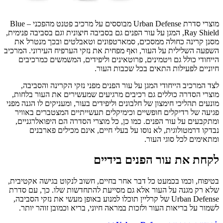
מוצרי סדרת Urban Defense מבוססים על מרכיב פטנט מהפכני – Blue
Ray Shield, המגן על עור הפנים גם בסביבה חיצונית וגם בסביבה פנימית,
מסנן קרינה כחולה ממסכים, סמארטפונים וטאבלטים ובכך מנטרל את
השפעה השלילית על העור, ואף מפחית את נזקי הערפיח העירוני. המרכיב
הייחודי כולל גם ויטמינים, פרוטאינים וליפידים, המשמשים כמרכיבים
חיוניים לפעילות התאים בכל שכבות העור.
לצד המרכיב הייחודי המגן על עור הפנים מפני נזקי הקרינה והסביבה,
מוצרי הסדרה כוללים גם רכיבים מרגיעים שמעשירים את העור בלחות,
מונעים תהליכי חימצון של חלבונים וליפידים בעור, ומעניקים לו הגנה מפני
פגיעה של רדיקלים חופשיים וכימיקלים תעשייתיים המצטברים באוויר
ומתקבעים על עור הפנים. כמו כן, כל מוצרי הסדרה הם היפואלרגניים,
נבדקו דרמטולוגית, לא נוסו על בעלי חיים, אינם מכילים פארבנים
ומתאימים לכל סוגי העור.
לקחת את עור הפנים בידיים
בטיפוח, וכמו בכמעט כל דבר אחר בחיים, חשוב לנקוט בגישה אקטיבית,
שלא רק מגנה על העור אלא גם מסייעת להתחדשות שלו. כך, עם סדרת
Urban Defense של קרליין תוכלו למנוע באופן מעשי את נזקי הסביבה,
לשמור על בריאות העור ולזכות במראה חיוני, בריא וכמובן זוהר יותר.